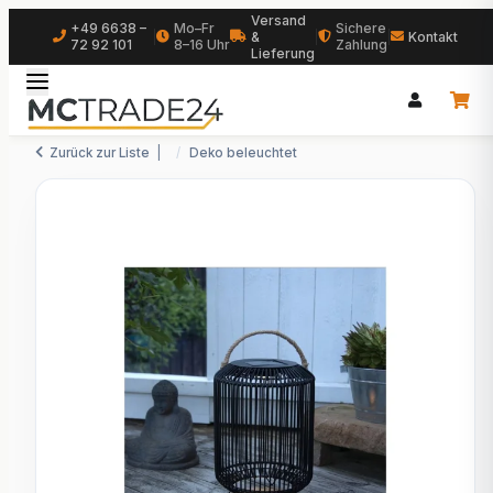
Versand
+49 6638 –
Mo–Fr
Sichere
|
&
|
|
Kontakt
72 92 101
8–16 Uhr
Zahlung
Lieferung
Zurück zur Liste
Deko beleuchtet