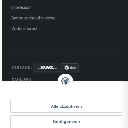
Impressum
Batteriegesetzhinweise
Widerrufsrecht
VERSAND:
ZAHLUNG:
PayPal
VISA
MasterCard
Rechnung
Überweisung
* Alle Preise inkl. gesetzlicher USt., zzgl.
Versand
Alle akzeptieren
Konfigurieren
© 2026 MCTRADE24. Alle Rechte vorbehalten.