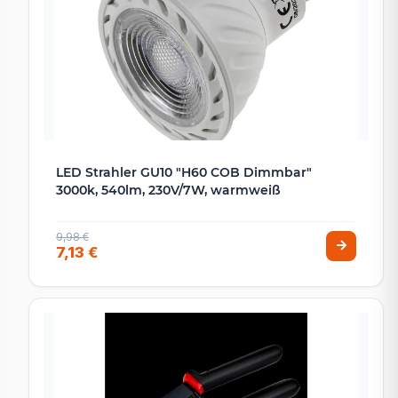
LED Strahler GU10 "H60 COB Dimmbar"
3000k, 540lm, 230V/7W, warmweiß
9,98 €
7,13 €