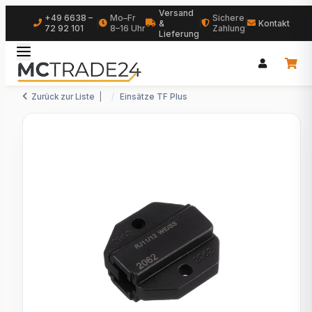
Versand
+49 6638 –
Mo–Fr
Sichere
|
&
|
|
Kontakt
72 92 101
8–16 Uhr
Zahlung
Lieferung
Zurück zur Liste
Einsätze TF Plus