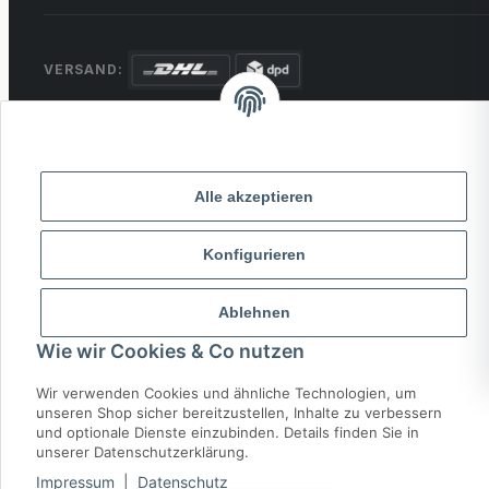
VERSAND:
ZAHLUNG:
PayPal
VISA
MasterCard
Rechnung
Überweisung
Alle akzeptieren
* Alle Preise inkl. gesetzlicher USt., zzgl.
Versand
Konfigurieren
© 2026 MCTRADE24. Alle Rechte vorbehalten.
Powered by
MD IT Solutions
Ablehnen
Wie wir Cookies & Co nutzen
Wir verwenden Cookies und ähnliche Technologien, um
unseren Shop sicher bereitzustellen, Inhalte zu verbessern
und optionale Dienste einzubinden. Details finden Sie in
unserer Datenschutzerklärung.
Impressum
|
Datenschutz