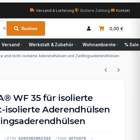
Versand & Lieferung
|
Sichere Zahlung
|
Kontakt
0,00 €
Suchen
Versand
Werkstatt & Zubehör
Wohnambiente
% Sale
▾
▾
▾
te und nicht-isolierte Aderendhülsen und Zwillingsaderendhülsen
 WF 35 für isolierte
t-isolierte Aderendhülsen
lingsaderendhülsen
GTIN:
4260362862333
HAN:
4070076