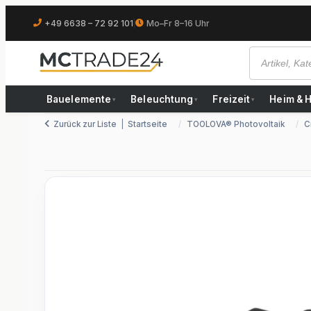
+49 6638 – 72 92 101
|
Mo–Fr 8–16 Uhr
Bauelemente
Beleuchtung
Freizeit
Heim & 
▾
▾
▾
Zurück zur Liste
Startseite
TOOLOVA® Photovoltaik
C