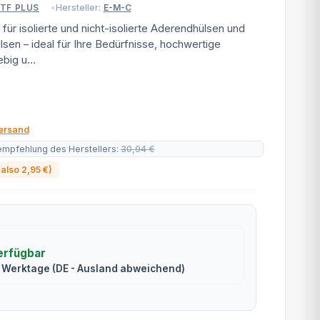
Hersteller:
E-M-C
 TF PLUS
 isolierte und nicht-isolierte Aderendhülsen und
sen – ideal für Ihre Bedürfnisse, hochwertige
big u...
ersand
empfehlung des Herstellers
:
30,94 €
 also
2,95 €
)
erfügbar
5 Werktage
(DE - Ausland abweichend)