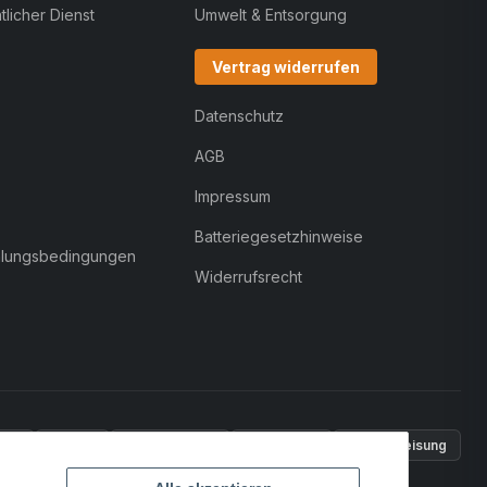
licher Dienst
Umwelt & Entsorgung
Vertrag widerrufen
Datenschutz
AGB
Impressum
Batteriegesetzhinweise
hlungsbedingungen
Widerrufsrecht
Pal
VISA
MasterCard
Rechnung
Überweisung