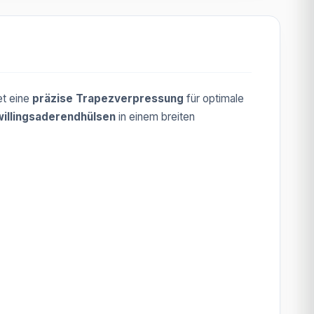
et eine
präzise Trapezverpressung
für optimale
illingsaderendhülsen
in einem breiten