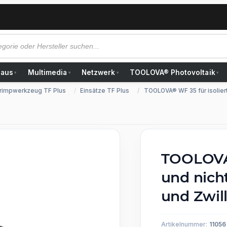
Haus
Multimedia
Netzwerk
TOOLOVA® Photovoltaik
▾
▾
▾
▾
rimpwerkzeug TF Plus
Einsätze TF Plus
TOOLOVA® WF 35 für isolier
TOOLOVA®
und nich
und Zwil
Artikelnummer:
11056