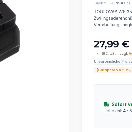
ISBN:
1
EINSÄTZE
TOOLOVA® WF 35 für
Zwillingsaderendhül
Verarbeitung, langle
27,99 €
inkl. 19% USt. , zzgl.
V
Unverbindliche Preis
(Sie sparen
9.53%
,
Sofort v
Lieferzeit:
4 - 