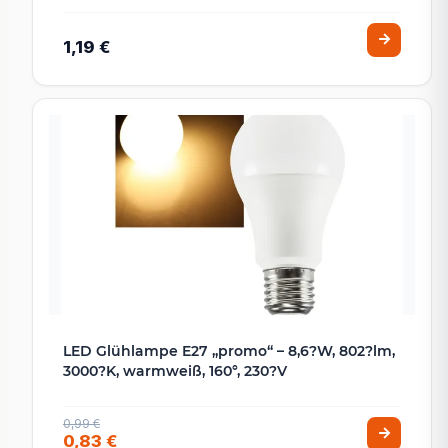
1,19 €
LED Glühlampe E27 „promo“ – 8,6?W, 802?lm,
3000?K, warmweiß, 160°, 230?V
0,99 €
0,83 €