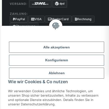
VERSAND:
ZAHLUNG:
PayPal
VISA
MasterCard
Rechnung
Überweisung
* Alle Preise inkl. gesetzlicher USt., zzgl.
Versand
Alle akzeptieren
© 2026 MCTRADE24. Alle Rechte vorbehalten.
Powered by
MD IT Solutions
Konfigurieren
Ablehnen
Wie wir Cookies & Co nutzen
Wir verwenden Cookies und ähnliche Technologien, um
unseren Shop sicher bereitzustellen, Inhalte zu verbessern
und optionale Dienste einzubinden. Details finden Sie in
unserer Datenschutzerklärung.