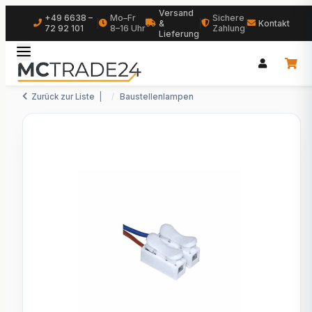
Versand
+49 6638 –
Mo–Fr
Sichere
|
&
|
|
Kontakt
72 92 101
8–16 Uhr
Zahlung
Lieferung
Zurück zur Liste
Baustellenlampen