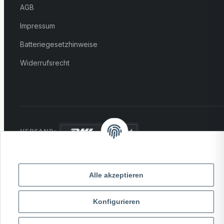
AGB
Impressum
Batteriegesetzhinweise
Widerrufsrecht
VERSAND:
ZAHLUNG:
PayPal
VISA
MasterCard
Rechnung
Alle akzeptieren
Überweisung
* Alle Preise inkl. gesetzlicher USt., zzgl.
Versand
Konfigurieren