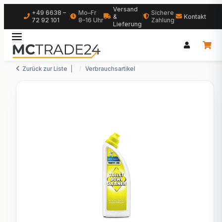
Versand
+49 6638 –
Mo–Fr
Sichere
|
&
|
|
Kontakt
72 92 101
8–16 Uhr
Zahlung
Lieferung
Zurück zur Liste
Verbrauchsartikel