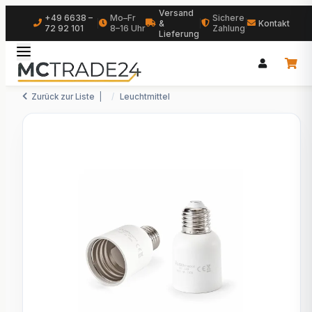
Versand
+49 6638 –
Mo–Fr
Sichere
|
&
|
|
Kontakt
72 92 101
8–16 Uhr
Zahlung
Lieferung
Zurück zur Liste
Leuchtmittel