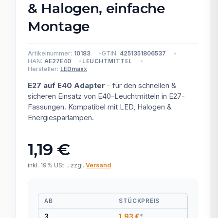
& Halogen, einfache
Montage
Artikelnummer:
10183
GTIN:
4251351806537
HAN:
AE27E40
LEUCHTMITTEL
Hersteller:
LEDmaxx
E27 auf E40 Adapter
– für den schnellen &
sicheren Einsatz von E40-Leuchtmitteln in E27-
Fassungen. Kompatibel mit LED, Halogen &
Energiesparlampen.
1,19 €
inkl. 19% USt. , zzgl.
Versand
AB
STÜCKPREIS
3
1,93 €
*