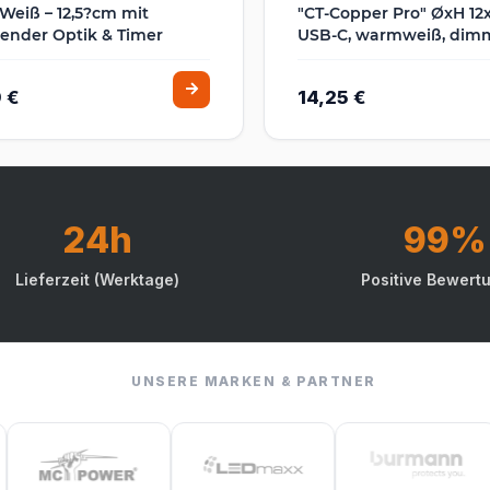
Weiß – 12,5?cm mit
"CT-Copper Pro" ØxH 12
ender Optik & Timer
USB-C, warmweiß, dim
 €
14,25 €
24h
99%
Lieferzeit (Werktage)
Positive Bewert
UNSERE MARKEN & PARTNER