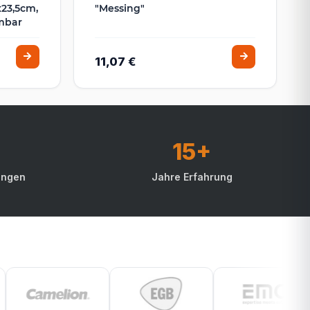
x23,5cm,
"Messing"
mbar
11,07 €
15+
ungen
Jahre Erfahrung