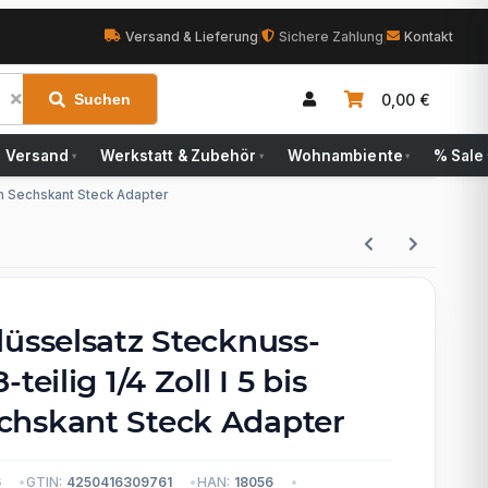
Versand & Lieferung
|
Sichere Zahlung
|
Kontakt
0,00 €
Suchen
Versand
Werkstatt & Zubehör
Wohnambiente
% Sale
▾
▾
▾
mm Sechskant Steck Adapter
lüsselsatz Stecknuss-
teilig 1/4 Zoll I 5 bis
hskant Steck Adapter
6
GTIN:
4250416309761
HAN:
18056