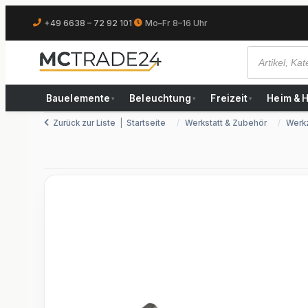
+49 6638 – 72 92 101
|
Mo–Fr 8–16 Uhr
Bauelemente
Beleuchtung
Freizeit
Heim & 
▾
▾
▾
Zurück zur Liste
Startseite
Werkstatt & Zubehör
Werk