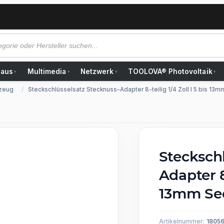
Haus
Multimedia
Netzwerk
TOOLOVA® Photovoltaik
▾
▾
▾
▾
zeug
Steckschlüsselsatz Stecknuss-Adapter 8-teilig 1/4 Zoll I 5 bis 13
Stecksch
Adapter 8-
13mm Sec
Artikelnummer:
1805