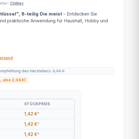
ller:
Chilitec
lüssel", 8-teilig Die meist
– Entdecken Sie
 und praktische Anwendung für Haushalt, Hobby und
ersand
empfehlung des Herstellers
:
3,50 €
%
, also
2,08 €
)
STÜCKPREIS
1,42 €
*
1,42 €
*
1,42 €
*