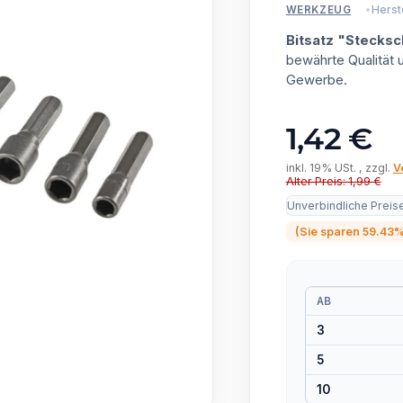
Herste
WERKZEUG
Bitsatz "Stecksch
bewährte Qualität
Gewerbe.
1,42 €
inkl. 19% USt. , zzgl.
V
Alter Preis: 1,99 €
Unverbindliche Preis
(Sie sparen
59.43
AB
3
5
10