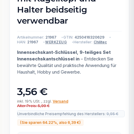
Halter beidseitig
verwendbar
Artikelnummer:
21967
GTIN:
4250416320629
HAN:
21967
Hersteller:
Chilitec
WERKZEUG
Innensechskant-Schlüssel, 9-teiliges Set
Innensechskantschlüssel in
– Entdecken Sie
bewährte Qualität und praktische Anwendung für
Haushalt, Hobby und Gewerbe.
3,56 €
inkl. 19% USt. , zzgl.
Versand
Alter Preis: 5,99 €
Unverbindliche Preisempfehlung des Herstellers
:
9,95 €
(Sie sparen
64.22%
, also
6,39 €
)