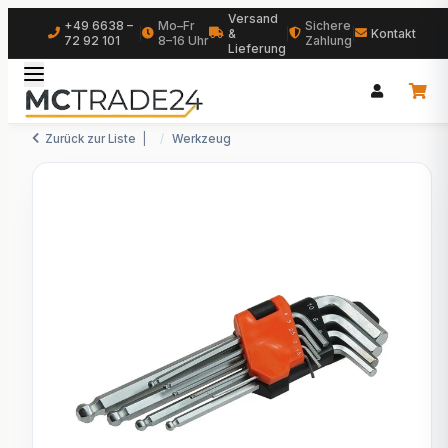
Versand
+49 6638 –
Mo–Fr
Sichere
|
&
|
|
Kontakt
72 92 101
8–16 Uhr
Zahlung
Lieferung
Zurück zur Liste
Werkzeug