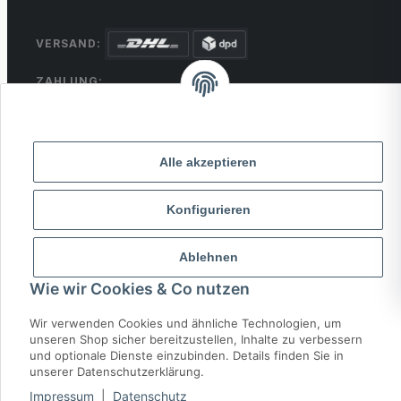
VERSAND:
ZAHLUNG:
PayPal
VISA
MasterCard
Rechnung
Überweisung
Alle akzeptieren
* Alle Preise inkl. gesetzlicher USt., zzgl.
Versand
Konfigurieren
© 2026 MCTRADE24. Alle Rechte vorbehalten.
Powered by
MD IT Solutions
Ablehnen
Wie wir Cookies & Co nutzen
Wir verwenden Cookies und ähnliche Technologien, um
unseren Shop sicher bereitzustellen, Inhalte zu verbessern
und optionale Dienste einzubinden. Details finden Sie in
unserer Datenschutzerklärung.
Impressum
|
Datenschutz