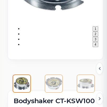
1
2
3
4
Bodyshaker CT-KSW100