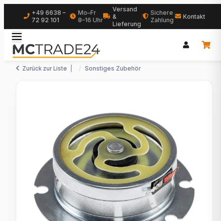
Versand
+49 6638 –
Mo–Fr
Sichere
|
&
|
|
Kontakt
72 92 101
8–16 Uhr
Zahlung
Lieferung
Zurück zur Liste
Sonstiges Zubehör