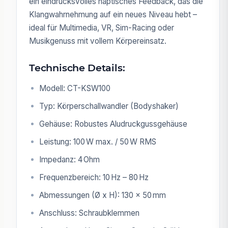
ein eindrucksvolles haptisches Feedback, das die
Klangwahrnehmung auf ein neues Niveau hebt –
ideal für Multimedia, VR, Sim-Racing oder
Musikgenuss mit vollem Körpereinsatz.
Technische Details:
Modell: CT-KSW100
Typ: Körperschallwandler (Bodyshaker)
Gehäuse: Robustes Aludruckgussgehäuse
Leistung: 100 W max. / 50 W RMS
Impedanz: 4 Ohm
Frequenzbereich: 10 Hz – 80 Hz
Abmessungen (Ø x H): 130 × 50 mm
Anschluss: Schraubklemmen