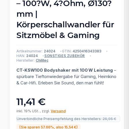
– 100?W, 4?Ohm, Ø130?
mm |
Körperschallwandler für
Sitzmöbel & Gaming
Artikelnummer:
24024
GTIN:
4250416343383
HAN:
24024
SONSTIGES ZUBEHÖR
Hersteller:
Chilitec
CT-KSW100 Bodyshaker mit 100 W Leistung
–
spürbare Tieftonwiedergabe für Gaming, Heimkino
& Car-Hifi. Erleben Sie Sound, den man fühlt!
11,41 €
inkl. 19% USt. , zzgl.
Versand
Unverbindliche Preisempfehlung des Herstellers
:
26,95 €
(Sie sparen
57.66%
, also
15,54 €
)