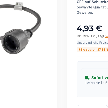
CEE auf Schutzk
bewährte Qualität
Gewerbe.
4,93 €
inkl. 19% USt. , zzgl.
V
Unverbindliche Preis
(Sie sparen
37.99
Sofort v
Lieferzeit:
1 - 