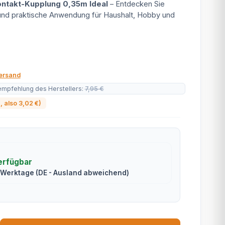
ontakt-Kupplung 0,35m Ideal
– Entdecken Sie
 und praktische Anwendung für Haushalt, Hobby und
ersand
empfehlung des Herstellers
:
7,95 €
%
, also
3,02 €
)
erfügbar
2 Werktage
(DE - Ausland abweichend)