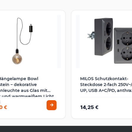
Hängelampe Bowl
MILOS Schutzkontakt-
tein – dekorative
Steckdose 2-fach 250V~/ 
nleuchte aus Glas mit
UP, USB A+C/PD, anthraz
r und warmweißem Licht
€
0 €
14,25 €