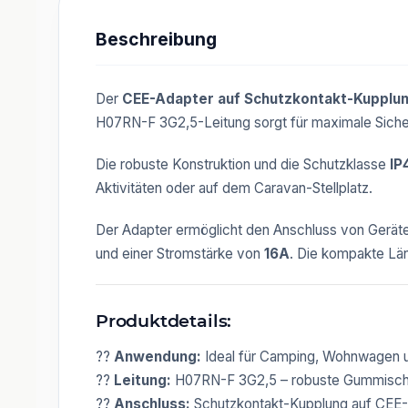
Beschreibung
Der
CEE-Adapter auf Schutzkontakt-Kupplu
H07RN-F 3G2,5-Leitung sorgt für maximale Sicherh
Die robuste Konstruktion und die Schutzklasse
IP
Aktivitäten oder auf dem Caravan-Stellplatz.
Der Adapter ermöglicht den Anschluss von Geräte
und einer Stromstärke von
16A
. Die kompakte L
Produktdetails:
??
Anwendung:
Ideal für Camping, Wohnwagen 
??
Leitung:
H07RN-F 3G2,5 – robuste Gummischl
??
Anschluss:
Schutzkontakt-Kupplung auf CEE