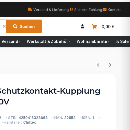
Versand & Lieferung
|
Sichere Zahlung
|
Kontakt
0,00 €
Suchen
Versand
Werkstatt & Zubehör
Wohnambiente
% Sale
▾
▾
▾
Schutzkontakt-Kupplung
0V
2
GTIN:
4250416328663
HAN:
22852
ISBN:
1
Hersteller:
Chilitec