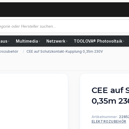
Haus
Multimedia
Netzwerk
TOOLOVA® Photovoltaik
▾
▾
▾
▾
trozubehör
CEE auf Schutzkontakt-Kupplung 0,35m 230V
CEE auf 
0,35m 23
Artikelnummer:
2285
ELEKTROZUBEHÖR