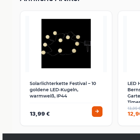
Solarlichterkette Festival – 10
LED 
goldene LED-Kugeln,
Berns
warmweiß, IP44
Garte
Time
13,99 
13,99 €
12,9