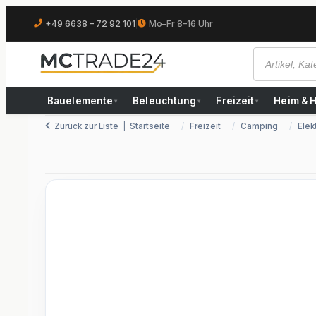
+49 6638 – 72 92 101
|
Mo–Fr 8–16 Uhr
Bauelemente
Beleuchtung
Freizeit
Heim & 
▾
▾
▾
Zurück zur Liste
Startseite
Freizeit
Camping
Elek