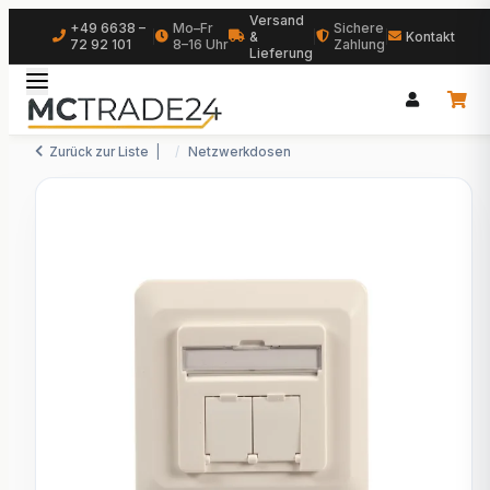
Versand
+49 6638 –
Mo–Fr
Sichere
|
&
|
|
Kontakt
72 92 101
8–16 Uhr
Zahlung
Lieferung
Zurück zur Liste
Netzwerkdosen