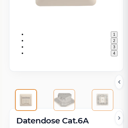
1
2
3
4
Datendose Cat.6A