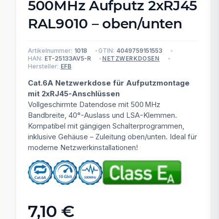
500MHz Aufputz 2xRJ45
RAL9010 – oben/unten
Artikelnummer:
1018
GTIN:
4049759151553
HAN:
ET-25133AV5-R
NETZWERKDOSEN
Hersteller:
EFB
Cat.6A Netzwerkdose für Aufputzmontage
mit 2xRJ45-Anschlüssen
Vollgeschirmte Datendose mit 500 MHz
Bandbreite, 40°-Auslass und LSA-Klemmen.
Kompatibel mit gängigen Schalterprogrammen,
inklusive Gehäuse – Zuleitung oben/unten. Ideal für
moderne Netzwerkinstallationen!
7,10 €