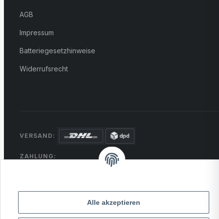
AGB
Impressum
Batteriegesetzhinweise
Widerrufsrecht
VERSAND:
ZAHLUNG:
PayPal
VISA
MasterCard
Rechnung
Überweisung
* Alle Preise inkl. gesetzlicher USt., zzgl.
Versand
Alle akzeptieren