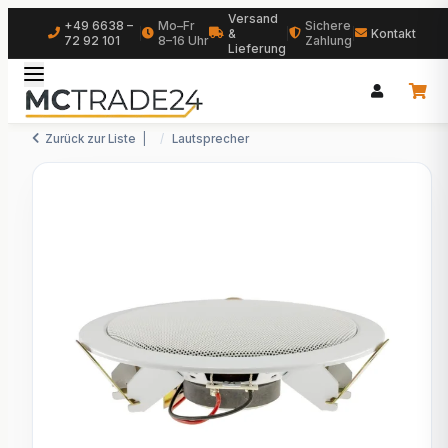
Versand
+49 6638 –
Mo–Fr
Sichere
|
&
|
|
Kontakt
72 92 101
8–16 Uhr
Zahlung
Lieferung
Zurück zur Liste
Lautsprecher