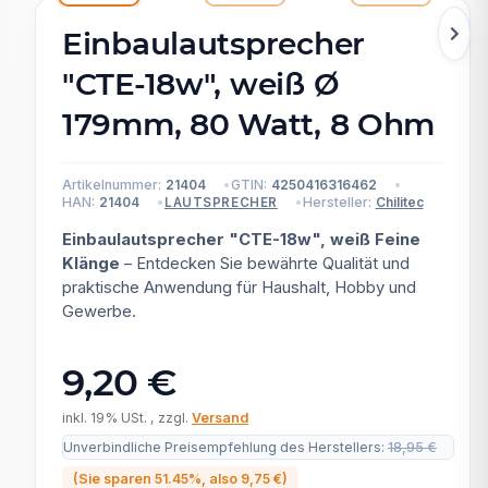
Einbaulautsprecher
"CTE-18w", weiß Ø
179mm, 80 Watt, 8 Ohm
Artikelnummer:
21404
GTIN:
4250416316462
HAN:
21404
Hersteller:
Chilitec
LAUTSPRECHER
Einbaulautsprecher "CTE-18w", weiß Feine
Klänge
– Entdecken Sie bewährte Qualität und
praktische Anwendung für Haushalt, Hobby und
Gewerbe.
9,20 €
inkl. 19% USt. , zzgl.
Versand
Unverbindliche Preisempfehlung des Herstellers
:
18,95 €
(Sie sparen
51.45%
, also
9,75 €
)