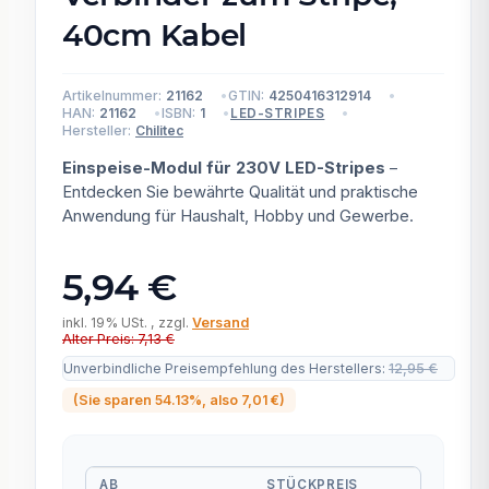
40cm Kabel
Artikelnummer:
21162
GTIN:
4250416312914
HAN:
21162
ISBN:
1
LED-STRIPES
Hersteller:
Chilitec
Einspeise-Modul für 230V LED-Stripes
–
Entdecken Sie bewährte Qualität und praktische
Anwendung für Haushalt, Hobby und Gewerbe.
5,94 €
inkl. 19% USt. , zzgl.
Versand
Alter Preis: 7,13 €
Unverbindliche Preisempfehlung des Herstellers
:
12,95 €
(Sie sparen
54.13%
, also
7,01 €
)
AB
STÜCKPREIS