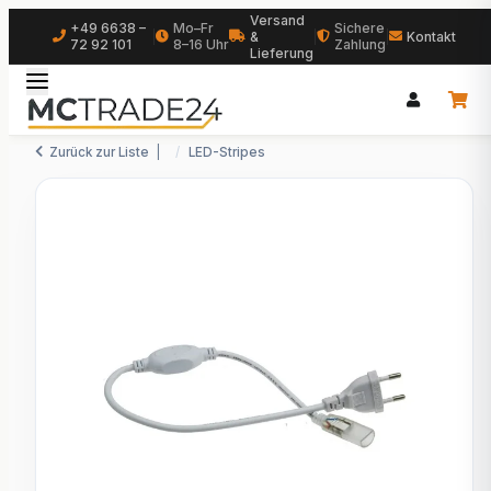
Versand
+49 6638 –
Mo–Fr
Sichere
|
&
|
|
Kontakt
72 92 101
8–16 Uhr
Zahlung
Lieferung
Zurück zur Liste
LED-Stripes