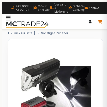
Versand
+49 6638 –
Mo–Fr
Sichere
|
&
|
|
Kontakt
72 92 101
8–16 Uhr
Zahlung
Lieferung
Zurück zur Liste
Sonstiges Zubehör