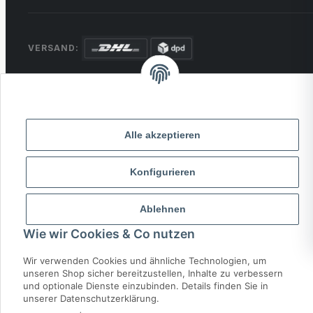
VERSAND:
ZAHLUNG:
PayPal
VISA
MasterCard
Rechnung
Überweisung
Alle akzeptieren
* Alle Preise inkl. gesetzlicher USt., zzgl.
Versand
Konfigurieren
© 2026 MCTRADE24. Alle Rechte vorbehalten.
Powered by
MD IT Solutions
Ablehnen
Wie wir Cookies & Co nutzen
Wir verwenden Cookies und ähnliche Technologien, um
unseren Shop sicher bereitzustellen, Inhalte zu verbessern
und optionale Dienste einzubinden. Details finden Sie in
unserer Datenschutzerklärung.