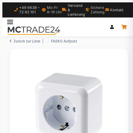
Versand
+49 6638 –
Mo–Fr
Sichere
|
&
|
|
Kontakt
72 92 101
8–16 Uhr
Zahlung
Lieferung
Zurück zur Liste
FASKO Aufputz