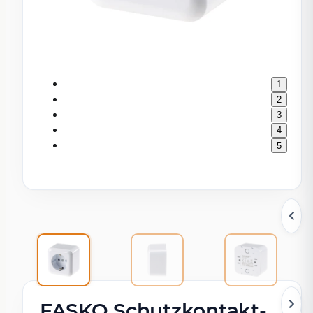
1
2
3
4
5
FASKO Schutzkontakt-