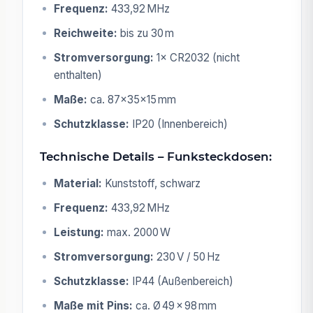
Frequenz:
433,92 MHz
Reichweite:
bis zu 30 m
Stromversorgung:
1× CR2032 (nicht
enthalten)
Maße:
ca. 87×35×15 mm
Schutzklasse:
IP20 (Innenbereich)
Technische Details – Funksteckdosen:
Material:
Kunststoff, schwarz
Frequenz:
433,92 MHz
Leistung:
max. 2000 W
Stromversorgung:
230 V / 50 Hz
Schutzklasse:
IP44 (Außenbereich)
Maße mit Pins:
ca. Ø 49 × 98 mm