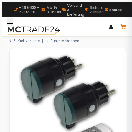
Versand
+49 6638 –
Mo–Fr
Sichere
|
&
|
|
Kontakt
72 92 101
8–16 Uhr
Zahlung
Lieferung
Zurück zur Liste
Funksteckdosen