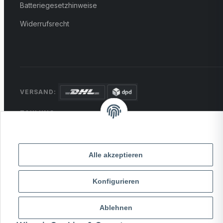
Batteriegesetzhinweise
Widerrufsrecht
VERSAND:
ZAHLUNG:
PayPal
VISA
MasterCard
Rechnung
Überweisung
Alle akzeptieren
* Alle Preise inkl. gesetzlicher USt., zzgl.
Versand
Konfigurieren
© 2026 MCTRADE24. Alle Rechte vorbehalten.
Powered by
MD IT Solutions
Ablehnen