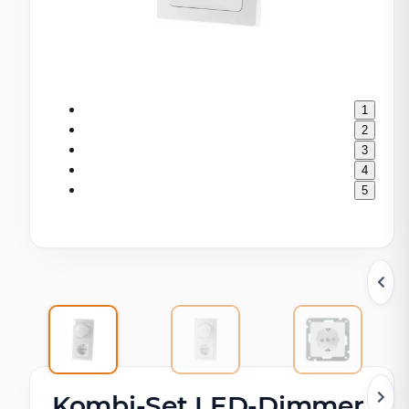
1
2
3
4
5
Kombi-Set LED-Dimmer