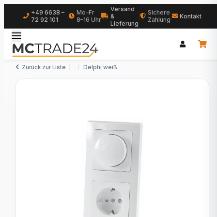
Versand
+49 6638 –
Mo–Fr
Sichere
|
&
|
|
Kontakt
72 92 101
8–16 Uhr
Zahlung
Lieferung
Zurück zur Liste
Delphi weiß