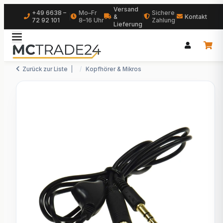
Versand
+49 6638 –
Mo–Fr
Sichere
|
&
|
|
Kontakt
72 92 101
8–16 Uhr
Zahlung
Lieferung
Zurück zur Liste
Kopfhörer & Mikros