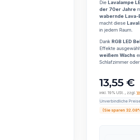
Die
Lavalampe L
der 70er Jahre
m
wabernde Lava-E
macht diese
Lava
in jedem Raum.
Dank
RGB LED Be
Effekte ausgewähl
weißem Wachs
er
Schlafzimmer oder
13,55 €
inkl. 19% USt. , zzgl.
V
Unverbindliche Preis
(Sie sparen
32.08