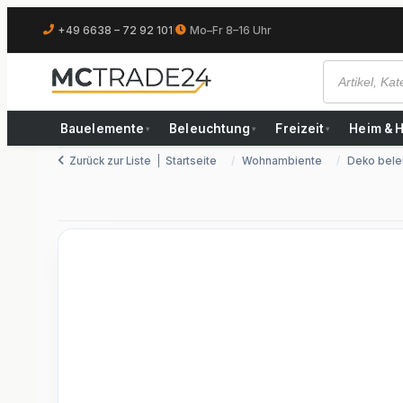
+49 6638 – 72 92 101
|
Mo–Fr 8–16 Uhr
Bauelemente
Beleuchtung
Freizeit
Heim & 
▾
▾
▾
Zurück zur Liste
Startseite
Wohnambiente
Deko bele