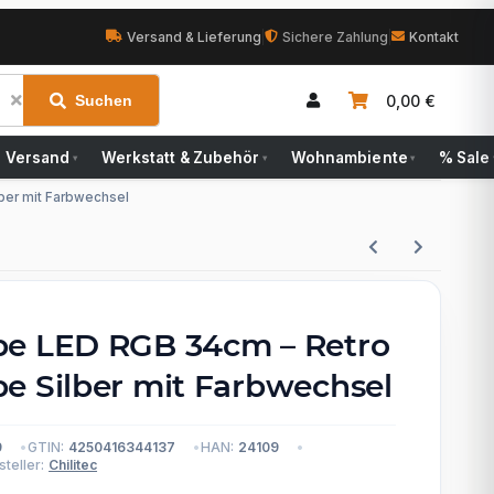
Versand & Lieferung
|
Sichere Zahlung
|
Kontakt
0,00 €
Suchen
Versand
Werkstatt & Zubehör
Wohnambiente
% Sale
▾
▾
▾
ber mit Farbwechsel
e LED RGB 34cm – Retro
e Silber mit Farbwechsel
9
GTIN:
4250416344137
HAN:
24109
teller:
Chilitec