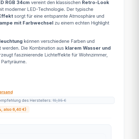
ED RGB 34cm
vereint den klassischen
Retro-Look
it moderner LED-Technologie. Der typische
ffekt
sorgt für eine entspannte Atmosphäre und
lampe mit Farbwechsel
zu einem echten Highlight
leuchtung
können verschiedene Farben und
t werden. Die Kombination aus
klarem Wasser und
zeugt faszinierende Lichteffekte für Wohnzimmer,
 Partyräume.
ersand
empfehlung des Herstellers
:
19,95 €
%
, also
6,40 €
)