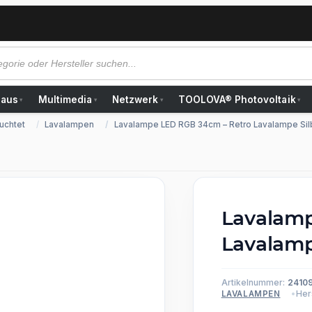
Haus
Multimedia
Netzwerk
TOOLOVA® Photovoltaik
▾
▾
▾
▾
uchtet
Lavalampen
Lavalampe LED RGB 34cm – Retro Lavalampe Sil
Lavalamp
Lavalamp
Artikelnummer:
2410
Hers
LAVALAMPEN