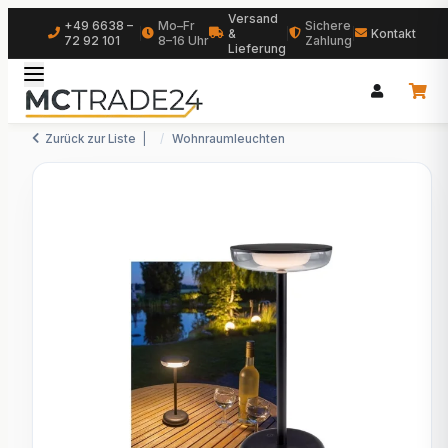
Versand
+49 6638 –
Mo–Fr
Sichere
|
&
|
|
Kontakt
72 92 101
8–16 Uhr
Zahlung
Lieferung
Zurück zur Liste
Wohnraumleuchten