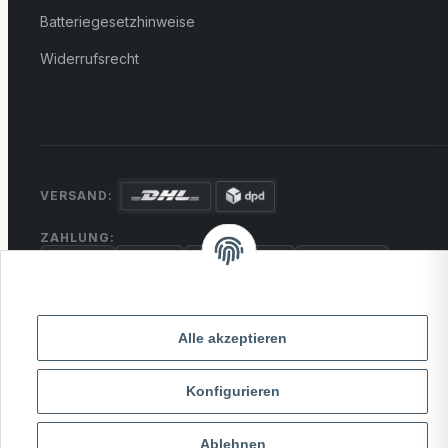
Batteriegesetzhinweise
Widerrufsrecht
VERSAND:
ZAHLUNG:
PayPal
VISA
MasterCard
Rechnung
Überweisung
* Alle Preise inkl. gesetzlicher USt., zzgl.
Versand
Alle akzeptieren
Konfigurieren
© 2026 MCTRADE24. Alle Rechte vorbehalten.
Powered by
MD IT Solutions
Ablehnen