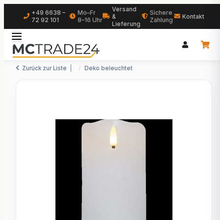
Versand
+49 6638 –
Mo–Fr
Sichere
|
&
|
|
Kontakt
72 92 101
8–16 Uhr
Zahlung
Lieferung
Zurück zur Liste
Deko beleuchtet