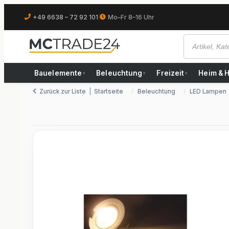
+49 6638 – 72 92 101
|
Mo–Fr 8–16 Uhr
Bauelemente
Beleuchtung
Freizeit
Heim & 
▾
▾
▾
Zurück zur Liste
Startseite
Beleuchtung
LED Lampen