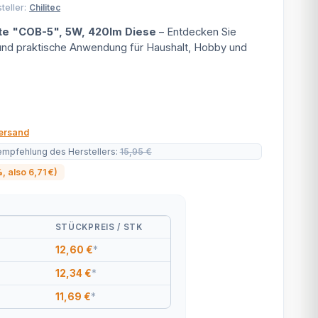
teller:
Chilitec
te "COB-5", 5W, 420lm Diese
– Entdecken Sie
 und praktische Anwendung für Haushalt, Hobby und
ersand
empfehlung des Herstellers
:
15,95 €
%
, also
6,71 €
)
STÜCKPREIS / STK
12,60 €
*
12,34 €
*
11,69 €
*