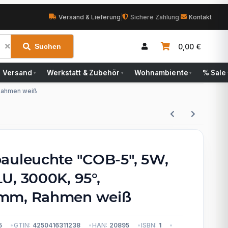
Versand & Lieferung
|
Sichere Zahlung
|
Kontakt
0,00 €
Suchen
Versand
Werkstatt & Zubehör
Wohnambiente
% Sale
▾
▾
▾
 Rahmen weiß
auleuchte "COB-5", 5W,
U, 3000K, 95°,
mm, Rahmen weiß
5
GTIN:
4250416311238
HAN:
20895
ISBN:
1