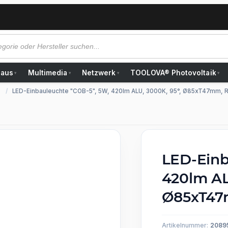
Haus
Multimedia
Netzwerk
TOOLOVA® Photovoltaik
▾
▾
▾
▾
LED-Einbauleuchte "COB-5", 5W, 420lm ALU, 3000K, 95°, Ø85xT47mm,
LED-Einb
420lm AL
Ø85xT47
Artikelnummer:
2089