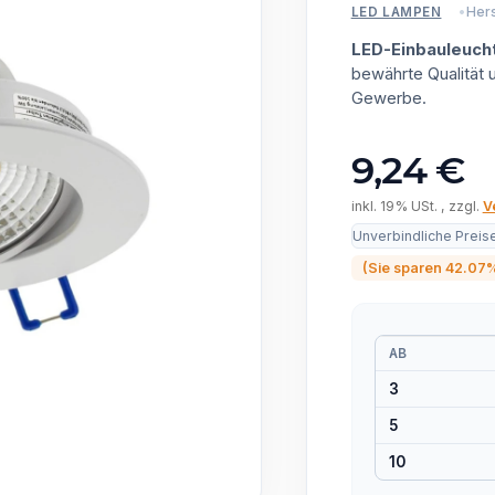
Hers
LED LAMPEN
LED-Einbauleuch
bewährte Qualität
Gewerbe.
9,24 €
inkl. 19% USt. , zzgl.
V
Unverbindliche Preis
(Sie sparen
42.07
AB
3
5
10