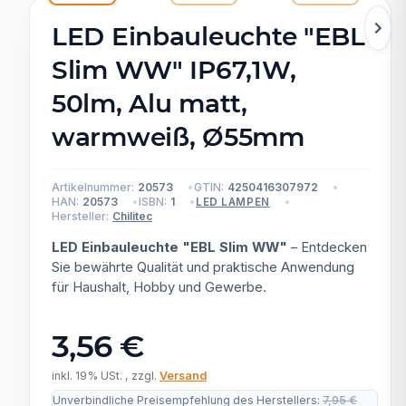
LED Einbauleuchte "EBL
Slim WW" IP67,1W,
50lm, Alu matt,
warmweiß, Ø55mm
Artikelnummer:
20573
GTIN:
4250416307972
HAN:
20573
ISBN:
1
LED LAMPEN
Hersteller:
Chilitec
LED Einbauleuchte "EBL Slim WW"
– Entdecken
Sie bewährte Qualität und praktische Anwendung
für Haushalt, Hobby und Gewerbe.
3,56 €
inkl. 19% USt. , zzgl.
Versand
Unverbindliche Preisempfehlung des Herstellers
:
7,95 €