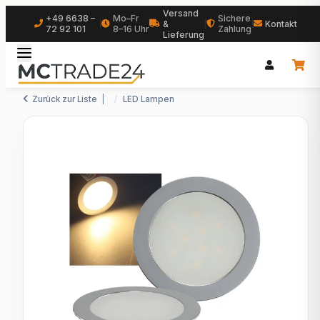
Versand
+49 6638 –
Mo–Fr
Sichere
|
&
|
|
Kontakt
72 92 101
8–16 Uhr
Zahlung
Lieferung
Zurück zur Liste
LED Lampen