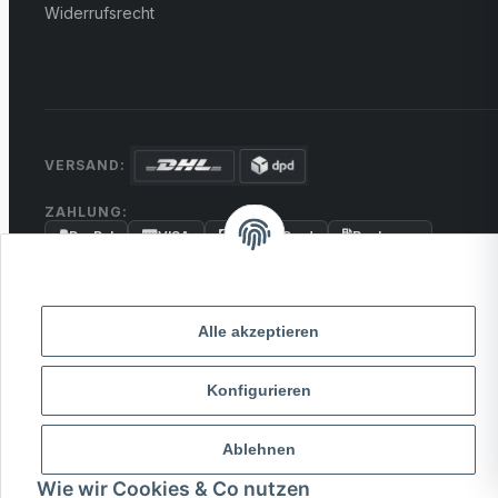
Widerrufsrecht
VERSAND:
ZAHLUNG:
PayPal
VISA
MasterCard
Rechnung
Überweisung
* Alle Preise inkl. gesetzlicher USt., zzgl.
Versand
Alle akzeptieren
© 2026 MCTRADE24. Alle Rechte vorbehalten.
Konfigurieren
Powered by
MD IT Solutions
Ablehnen
Wie wir Cookies & Co nutzen