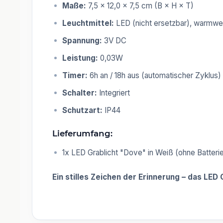
Maße:
7,5 × 12,0 × 7,5 cm (B × H × T)
Leuchtmittel:
LED (nicht ersetzbar), warmwe
Spannung:
3V DC
Leistung:
0,03W
Timer:
6h an / 18h aus (automatischer Zyklus)
Schalter:
Integriert
Schutzart:
IP44
Lieferumfang:
1x LED Grablicht "Dove" in Weiß (ohne Batteri
Ein stilles Zeichen der Erinnerung – das LE