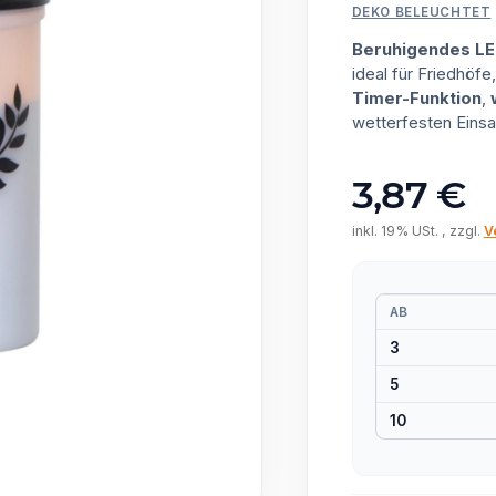
DEKO BELEUCHTET
Beruhigendes LE
ideal für Friedhöf
Timer-Funktion
,
wetterfesten Einsa
3,87 €
inkl. 19% USt. , zzgl.
V
AB
3
5
10