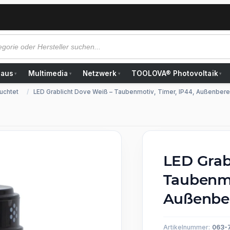
Haus
Multimedia
Netzwerk
TOOLOVA® Photovoltaik
▾
▾
▾
▾
uchtet
LED Grablicht Dove Weiß – Taubenmotiv, Timer, IP44, Außenbere
LED Grab
Taubenmo
Außenbe
Artikelnummer:
063-