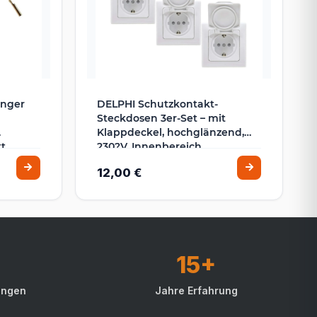
änger
DELPHI Schutzkontakt-
Steckdosen 3er-Set – mit
Klappdeckel, hochglänzend,
t,
230?V, Innenbereich
g für
12,00 €
 AUS
15+
ungen
Jahre Erfahrung