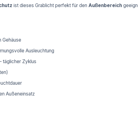
chutz
ist dieses Grablicht perfekt für den
Außenbereich
geeigne
em Gehäuse
mungsvolle Ausleuchtung
– täglicher Zyklus
ten)
euchtdauer
gen Außeneinsatz