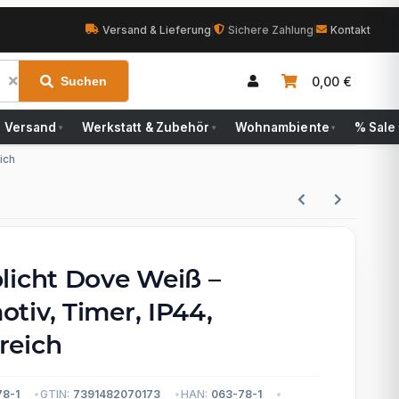
Versand & Lieferung
|
Sichere Zahlung
|
Kontakt
0,00 €
Suchen
Versand
Werkstatt & Zubehör
Wohnambiente
% Sale
▾
▾
▾
ich
licht Dove Weiß –
tiv, Timer, IP44,
reich
78-1
GTIN:
7391482070173
HAN:
063-78-1