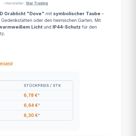
Hersteller:
Star Trading
D Grablicht "Dove"
mit
symbolischer Taube
–
e, Gedenkstätten oder den heimischen Garten. Mit
warmweißem Licht
und
IP44-Schutz
für den
tz.
ersand
STÜCKPREIS / STK
6,78 €
*
6,64 €
*
6,30 €
*