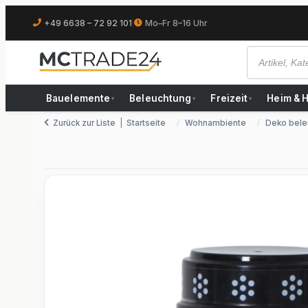
+49 6638 – 72 92 101
|
Mo–Fr 8–16 Uhr
Bauelemente
Beleuchtung
Freizeit
Heim & 
▾
▾
▾
Zurück zur Liste
Startseite
Wohnambiente
Deko bele