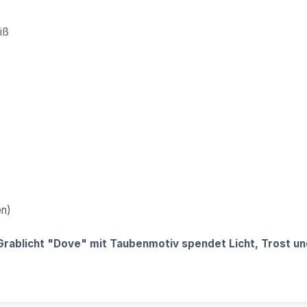
iß
en)
D Grablicht "Dove" mit Taubenmotiv spendet Licht, Trost u