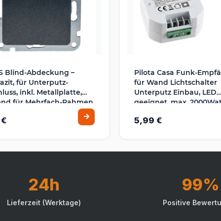
S Blind-Abdeckung –
Pilota Casa Funk-Empf
azit, für Unterputz-
für Wand Lichtschalter
luss, inkl. Metallplatte,
Unterputz Einbau, LED
end für Mehrfach-Rahmen
geeignet, max. 2000Wat
49x49x25mm, Ergänzun
 €
5,99 €
einen Lichtschalter EIN
Schalter
24h
99%
Lieferzeit (Werktage)
Positive Bewert