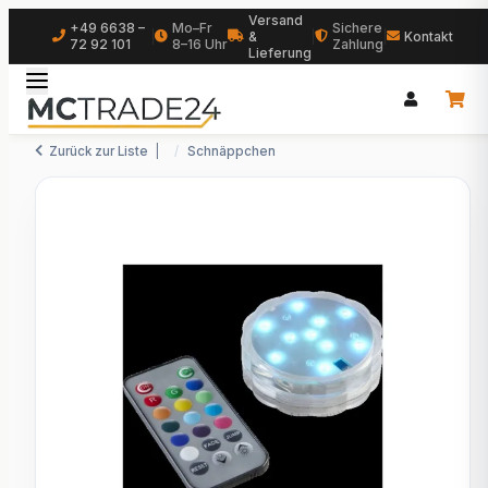
Versand
+49 6638 –
Mo–Fr
Sichere
|
&
|
|
Kontakt
72 92 101
8–16 Uhr
Zahlung
Lieferung
Zurück zur Liste
Schnäppchen