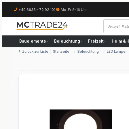
+49 6638 – 72 92 101
|
Mo–Fr 8–16 Uhr
Bauelemente
Beleuchtung
Freizeit
Heim & 
▾
▾
▾
Zurück zur Liste
Startseite
Beleuchtung
LED Lampen