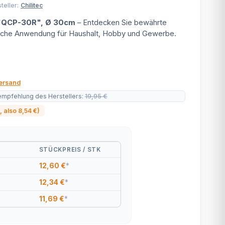
teller:
Chilitec
 "QCP-30R", Ø 30cm
– Entdecken Sie bewährte
tische Anwendung für Haushalt, Hobby und Gewerbe.
ersand
empfehlung des Herstellers
:
19,95 €
, also
8,54 €
)
STÜCKPREIS / STK
12,60 €
*
12,34 €
*
11,69 €
*