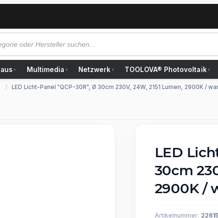
Haus
Multimedia
Netzwerk
TOOLOVA® Photovoltaik
▾
▾
▾
▾
LED Licht-Panel "QCP-30R", Ø 30cm 230V, 24W, 2151 Lumen, 2900K / w
LED Lich
30cm 230
2900K /
Artikelnummer:
2261