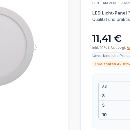
Hers
LED LAMPEN
LED Licht-Panel
Qualität und prak
11,41 €
inkl. 19% USt. , zzgl.
V
Unverbindliche Preis
(Sie sparen
42.81%
AB
3
5
10