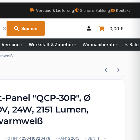
Versand & Lieferung
|
Sichere Zahlung
|
Kontakt
0,00 €
Suchen
Versand
Werkstatt & Zubehör
Wohnambiente
% Sale
▾
▾
▾
armweiß
t-Panel "QCP-30R", Ø
V, 24W, 2151 Lumen,
 warmweiß
5
GTIN:
4250416326478
HAN:
22615
ISBN:
1