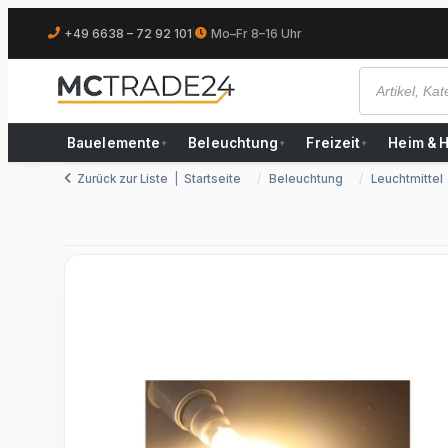
+49 6638 – 72 92 101
|
Mo–Fr 8–16 Uhr
Bauelemente
Beleuchtung
Freizeit
Heim & 
▾
▾
▾
Zurück zur Liste
Startseite
Beleuchtung
Leuchtmittel