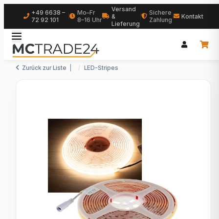
Versand
+49 6638 –
Mo–Fr
Sichere
|
&
|
|
Kontakt
72 92 101
8–16 Uhr
Zahlung
Lieferung
Zurück zur Liste
LED-Stripes