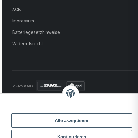
AGB
Impressum
Batteriegesetzhinweise
Widerrufsrecht
VERSAND:
ZAHLUNG:
PayPal
VISA
MasterCard
Rechnung
Überweisung
Alle akzeptieren
* Alle Preise inkl. gesetzlicher USt., zzgl.
Versand
Konfigurieren