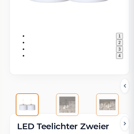
1
2
3
4
LED Teelichter Zweier