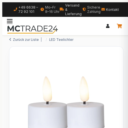
Versand
+49 6638 –
Mo–Fr
Sichere
|
&
|
|
Kontakt
72 92 101
8–16 Uhr
Zahlung
Lieferung
Zurück zur Liste
LED Teelichter