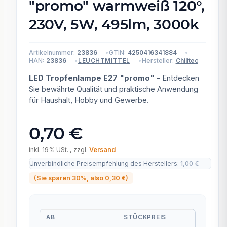
"promo" warmweiß 120°,
230V, 5W, 495lm, 3000k
Artikelnummer:
23836
GTIN:
4250416341884
HAN:
23836
Hersteller:
Chilitec
LEUCHTMITTEL
LED Tropfenlampe E27 "promo"
– Entdecken
Sie bewährte Qualität und praktische Anwendung
für Haushalt, Hobby und Gewerbe.
0,70 €
inkl. 19% USt. , zzgl.
Versand
Unverbindliche Preisempfehlung des Herstellers
:
1,00 €
(Sie sparen
30%
, also
0,30 €
)
AB
STÜCKPREIS