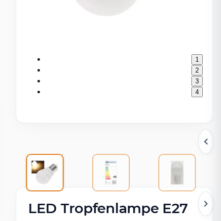
1
2
3
4
LED Tropfenlampe E27