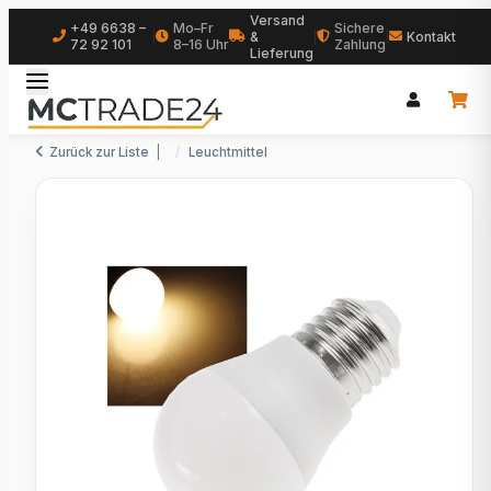
Versand
+49 6638 –
Mo–Fr
Sichere
|
&
|
|
Kontakt
72 92 101
8–16 Uhr
Zahlung
Lieferung
Zurück zur Liste
Leuchtmittel