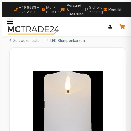
Versand
+49 6638 –
Mo–Fr
Sichere
|
&
|
|
Kontakt
72 92 101
8–16 Uhr
Zahlung
Lieferung
Zurück zur Liste
LED Stumpenkerzen