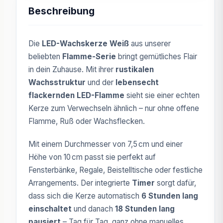
Beschreibung
Die
LED-Wachskerze Weiß
aus unserer
beliebten
Flamme-Serie
bringt gemütliches Flair
in dein Zuhause. Mit ihrer
rustikalen
Wachsstruktur
und der
lebensecht
flackernden LED-Flamme
sieht sie einer echten
Kerze zum Verwechseln ähnlich – nur ohne offene
Flamme, Ruß oder Wachsflecken.
Mit einem Durchmesser von 7,5 cm und einer
Höhe von 10 cm passt sie perfekt auf
Fensterbänke, Regale, Beistelltische oder festliche
Arrangements. Der integrierte
Timer
sorgt dafür,
dass sich die Kerze automatisch
6 Stunden lang
einschaltet
und danach
18 Stunden lang
pausiert
– Tag für Tag, ganz ohne manuelles