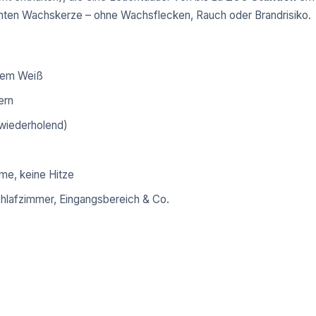
 echten Wachskerze – ohne Wachsflecken, Rauch oder Brandrisiko.
tem Weiß
ern
h wiederholend)
me, keine Hitze
hlafzimmer, Eingangsbereich & Co.