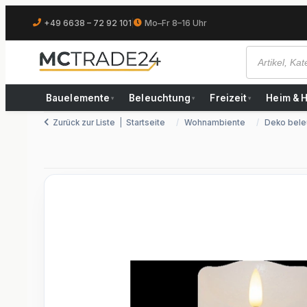
+49 6638 – 72 92 101
|
Mo–Fr 8–16 Uhr
Bauelemente
Beleuchtung
Freizeit
Heim & 
▾
▾
▾
Zurück zur Liste
Startseite
Wohnambiente
Deko bele