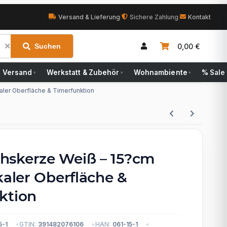
Versand & Lieferung
|
Sichere Zahlung
|
Kontakt
0,00 €
Suchen
Versand
Werkstatt & Zubehör
Wohnambiente
% Sale
▾
▾
▾
aler Oberfläche & Timerfunktion
skerze Weiß – 15?cm
kaler Oberfläche &
ktion
5-1
GTIN:
391482076106
HAN:
061-15-1