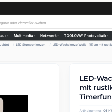
Haus
Multimedia
Netzwerk
TOOLOVA® Photovoltaik
▾
▾
▾
▾
uchtet
LED Stumpenkerzen
LED-Wachskerze Weiß – 15?cm mit rustik
LED-Wach
mit rusti
Timerfun
Artikelnummer:
061-1