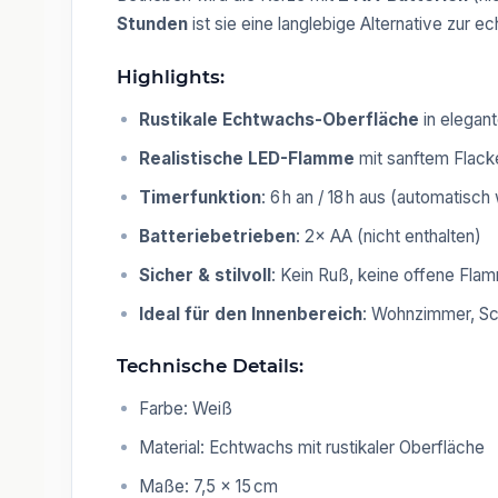
Stunden
ist sie eine langlebige Alternative zur
Highlights:
Rustikale Echtwachs-Oberfläche
in elegan
Realistische LED-Flamme
mit sanftem Flack
Timerfunktion
: 6 h an / 18 h aus (automatisc
Batteriebetrieben
: 2× AA (nicht enthalten)
Sicher & stilvoll
: Kein Ruß, keine offene Flam
Ideal für den Innenbereich
: Wohnzimmer, Sc
Technische Details:
Farbe: Weiß
Material: Echtwachs mit rustikaler Oberfläche
Maße: 7,5 × 15 cm