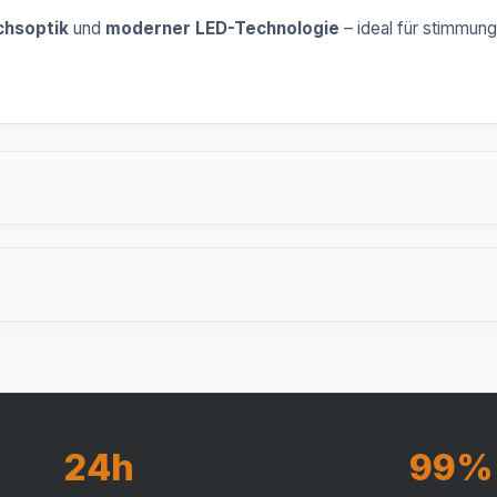
chsoptik
und
moderner LED-Technologie
– ideal für stimmun
24h
99%