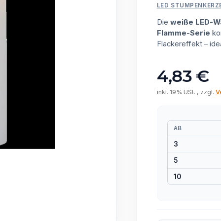
LED STUMPENKERZ
Die
weiße LED-W
Flamme-Serie
kom
Flackereffekt – ide
4,83 €
inkl. 19% USt. , zzgl.
V
AB
3
5
10