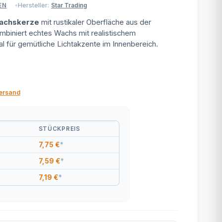
Hersteller:
Star Trading
EN
achskerze
mit rustikaler Oberfläche aus der
biniert echtes Wachs mit realistischem
al für gemütliche Lichtakzente im Innenbereich.
ersand
STÜCKPREIS
7,75 €
*
7,59 €
*
7,19 €
*