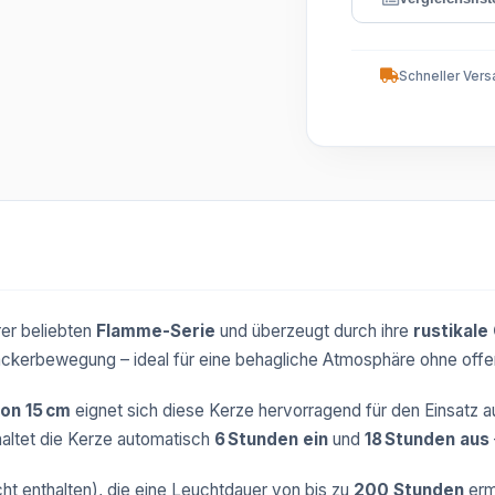
Schneller Vers
rer beliebten
Flamme-Serie
und überzeugt durch ihre
rustikale
Flackerbewegung – ideal für eine behagliche Atmosphäre ohne off
on 15 cm
eignet sich diese Kerze hervorragend für den Einsatz 
altet die Kerze automatisch
6 Stunden ein
und
18 Stunden aus
cht enthalten), die eine Leuchtdauer von bis zu
200 Stunden
erm