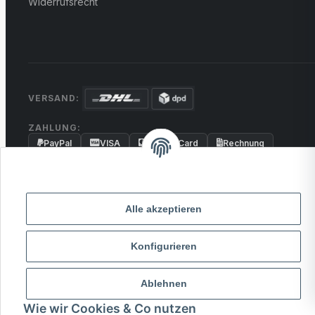
Widerrufsrecht
VERSAND:
ZAHLUNG:
PayPal
VISA
MasterCard
Rechnung
Überweisung
* Alle Preise inkl. gesetzlicher USt., zzgl.
Versand
Alle akzeptieren
© 2026 MCTRADE24. Alle Rechte vorbehalten.
Konfigurieren
Powered by
MD IT Solutions
Ablehnen
Wie wir Cookies & Co nutzen