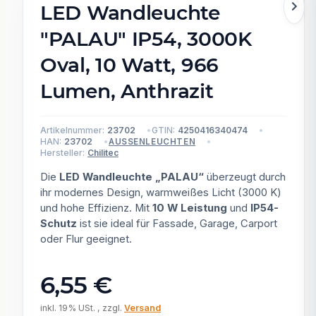
LED Wandleuchte
"PALAU" IP54, 3000K
Oval, 10 Watt, 966
Lumen, Anthrazit
Artikelnummer:
23702
GTIN:
4250416340474
HAN:
23702
AUSSENLEUCHTEN
Hersteller:
Chilitec
Die
LED Wandleuchte „PALAU“
überzeugt durch
ihr modernes Design, warmweißes Licht (3000 K)
und hohe Effizienz. Mit
10 W Leistung
und
IP54-
Schutz
ist sie ideal für Fassade, Garage, Carport
oder Flur geeignet.
6,55 €
inkl. 19% USt. , zzgl.
Versand