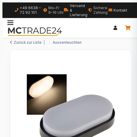
Versand
+49 6638 –
Mo–Fr
Sichere
|
&
|
|
Kontakt
72 92 101
8–16 Uhr
Zahlung
Lieferung
Zurück zur Liste
Aussenleuchten