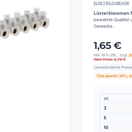
ELEKTROZUBEHÖR
Lüsterklemmen f
bewährte Qualität
Gewerbe.
1,65 €
inkl. 19% USt. , zzgl.
V
Alter Preis: 2,70 €
Unverbindliche Preis
(Sie sparen
34%
, 
AB
3
5
10