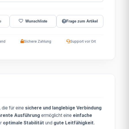
Frage zum Artikel
and
Sichere Zahlung
Support vor Ort
 die für eine
sichere und langlebige Verbindung
arente Ausführung
ermöglicht eine
einfache
ür
optimale Stabilität
und
gute Leitfähigkeit
.