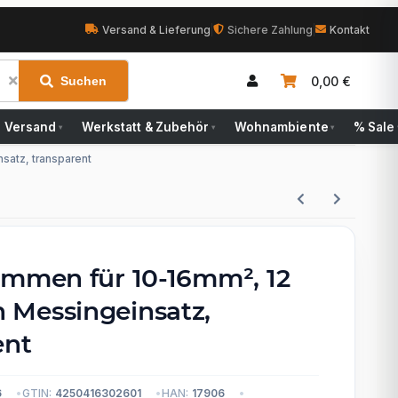
Versand & Lieferung
|
Sichere Zahlung
|
Kontakt
0,00 €
Suchen
Versand
Werkstatt & Zubehör
Wohnambiente
% Sale
▾
▾
▾
satz, transparent
emmen für 10-16mm², 12
Messingeinsatz,
ent
6
GTIN:
4250416302601
HAN:
17906