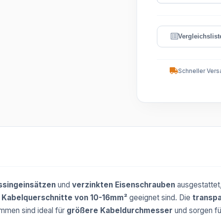
Schneller Vers
singeinsätzen
und
verzinkten Eisenschrauben
ausgestattet,
r
Kabelquerschnitte von 10-16mm²
geeignet sind. Die
transp
mmen sind ideal für
größere Kabeldurchmesser
und sorgen f