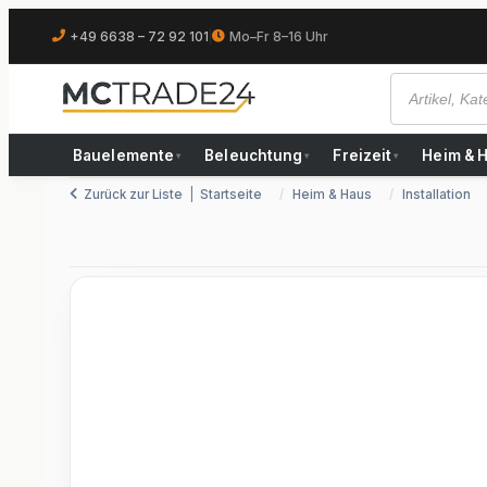
+49 6638 – 72 92 101
|
Mo–Fr 8–16 Uhr
Bauelemente
Beleuchtung
Freizeit
Heim & 
▾
▾
▾
Zurück zur Liste
Startseite
Heim & Haus
Installation