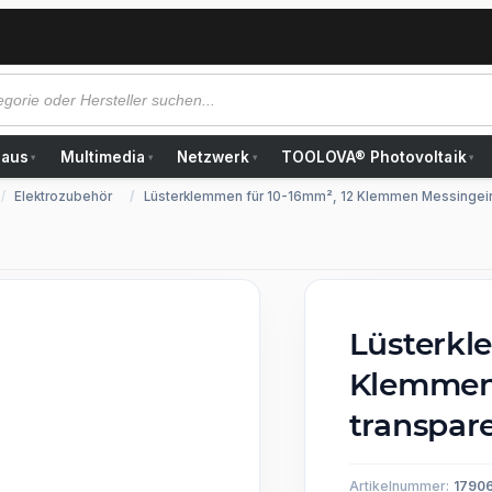
Haus
Multimedia
Netzwerk
TOOLOVA® Photovoltaik
▾
▾
▾
▾
Elektrozubehör
Lüsterklemmen für 10-16mm², 12 Klemmen Messingein
Lüsterkl
Klemmen 
transpar
Artikelnummer:
1790