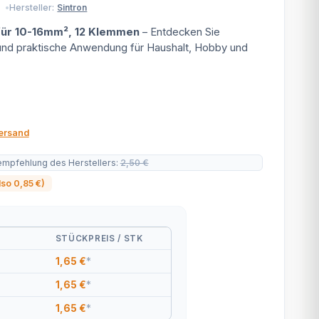
Hersteller:
Sintron
ür 10-16mm², 12 Klemmen
– Entdecken Sie
 und praktische Anwendung für Haushalt, Hobby und
ersand
empfehlung des Herstellers
:
2,50 €
also
0,85 €
)
STÜCKPREIS / STK
1,65 €
*
1,65 €
*
1,65 €
*