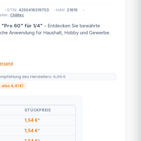
GTIN:
4250416319753
HAN:
21819
ller:
Chilitec
 "Pro 60" für 1/4"
– Entdecken Sie bewährte
tische Anwendung für Haushalt, Hobby und Gewerbe.
ersand
empfehlung des Herstellers
:
5,95 €
, also
4,41 €
)
STÜCKPREIS
1,54 €
*
1,54 €
*
1,54 €
*