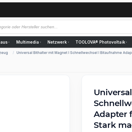
Haus
Multimedia
Netzwerk
TOOLOVA® Photovoltaik
▾
▾
▾
▾
zeug
Universal Bithalter mit Magnet I Schnellwechsel I Bitaufnahme Adapt
Universal
Schnellw
Adapter f
Stark ma