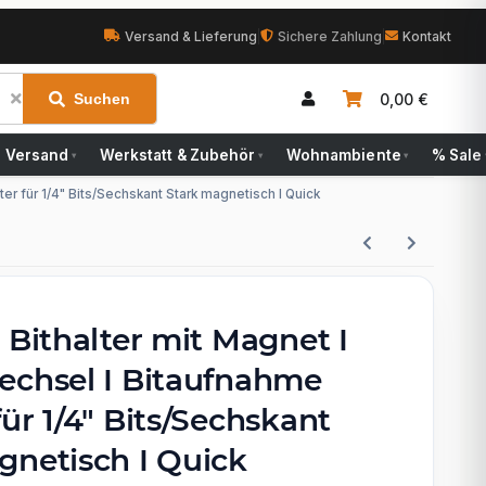
Versand & Lieferung
|
Sichere Zahlung
|
Kontakt
0,00 €
Suchen
Versand
Werkstatt & Zubehör
Wohnambiente
% Sale
▾
▾
▾
er für 1/4" Bits/Sechskant Stark magnetisch I Quick
 Bithalter mit Magnet I
echsel I Bitaufnahme
ür 1/4" Bits/Sechskant
gnetisch I Quick