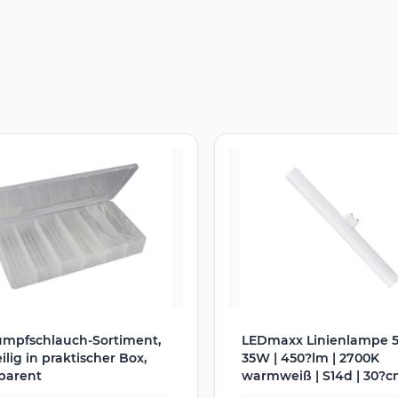
umpfschlauch-Sortiment,
LEDmaxx Linienlampe 
eilig in praktischer Box,
35W | 450?lm | 2700K
parent
warmweiß | S14d | 30?