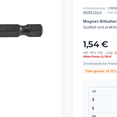
Artikelnummer:
21819
Herste
WERKZEUG
Magnet-Bithalter
Qualität und prak
1,54 €
inkl. 19% USt. , zzgl.
V
Alter Preis: 2,78 €
Unverbindliche Preis
(Sie sparen
74.12%
AB
3
5
10