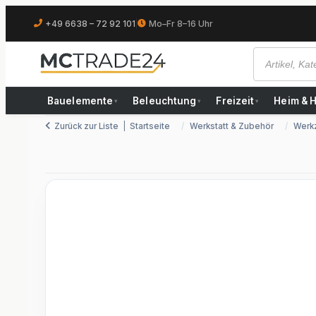
+49 6638 – 72 92 101
|
Mo–Fr 8–16 Uhr
Bauelemente
Beleuchtung
Freizeit
Heim & 
▾
▾
▾
Zurück zur Liste
Startseite
Werkstatt & Zubehör
Werk