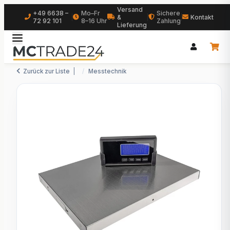
Versand
+49 6638 –
Mo–Fr
Sichere
|
&
|
|
Kontakt
72 92 101
8–16 Uhr
Zahlung
Lieferung
Zurück zur Liste
Messtechnik