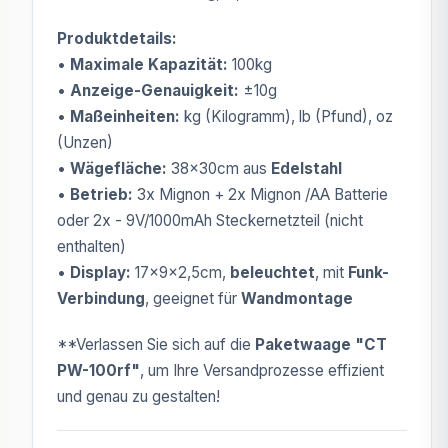
Produktdetails:
•
Maximale Kapazität:
100kg
•
Anzeige-Genauigkeit:
±10g
•
Maßeinheiten:
kg (Kilogramm), lb (Pfund), oz
(Unzen)
•
Wägefläche:
38x30cm aus
Edelstahl
•
Betrieb:
3x Mignon + 2x Mignon /AA Batterie
oder 2x - 9V/1000mAh Steckernetzteil (nicht
enthalten)
•
Display:
17x9x2,5cm,
beleuchtet
, mit
Funk-
Verbindung
, geeignet für
Wandmontage
**Verlassen Sie sich auf die
Paketwaage "CT
PW-100rf"
, um Ihre Versandprozesse effizient
und genau zu gestalten!