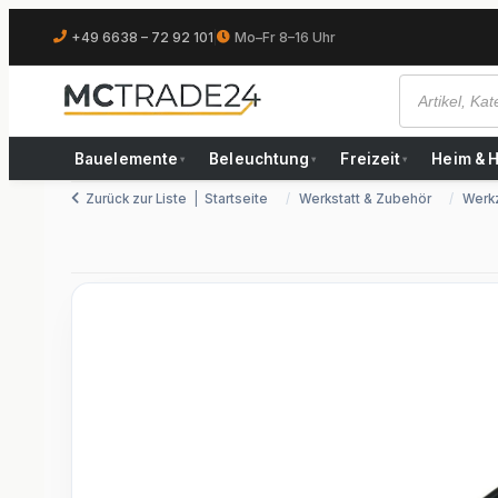
+49 6638 – 72 92 101
|
Mo–Fr 8–16 Uhr
Bauelemente
Beleuchtung
Freizeit
Heim & 
▾
▾
▾
Zurück zur Liste
Startseite
Werkstatt & Zubehör
Werk