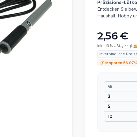
Präzisions-Lötk
Entdecken Sie bewä
Haushalt, Hobby u
2,56 €
inkl. 19% USt. , zzgl.
V
Unverbindliche Preis
(Sie sparen
56.97
AB
3
5
10