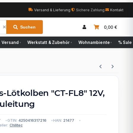
Versand & Lieferung
|
Sichere Zahlung
|
Kontakt
0,00 €
Suchen
Versand
Werkstatt & Zubehör
Wohnambiente
% Sale
▾
▾
▾
s-Lötkolben "CT-FL8" 12V,
uleitung
7
GTIN:
4250416317216
HAN:
21477
ller:
Chilitec