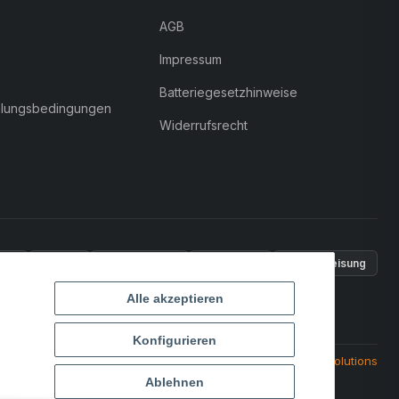
AGB
Impressum
Batteriegesetzhinweise
hlungsbedingungen
Widerrufsrecht
Pal
VISA
MasterCard
Rechnung
Überweisung
Alle akzeptieren
Konfigurieren
Powered by
MD IT Solutions
Ablehnen