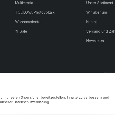
Multimedia
Unser Sortiment
TOOLOVA Photovoltaik
Wir über uns
Wohnambiente
Kontakt
% Sale
Versand und Za
Newsletter
ZAHLUNG:
Pay
um unseren Shop sicher bereitzustellen, Inhalte zu verbessern und
n unserer Datenschutzerklärung.