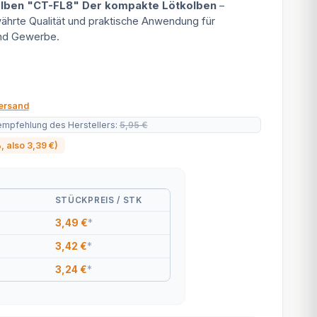
olben "CT-FL8" Der kompakte Lötkolben
–
hrte Qualität und praktische Anwendung für
nd Gewerbe.
ersand
empfehlung des Herstellers
:
5,95 €
%
, also
3,39 €
)
STÜCKPREIS / STK
3,49 €
*
3,42 €
*
3,24 €
*