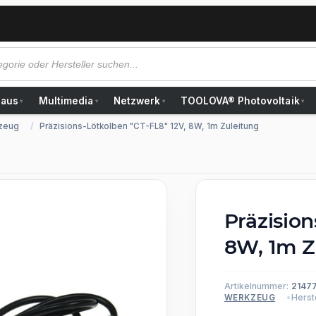
Haus
Multimedia
Netzwerk
TOOLOVA® Photovoltaik
▾
▾
▾
▾
zeug
Präzisions-Lötkolben "CT-FL8" 12V, 8W, 1m Zuleitung
Präzision
8W, 1m Z
Artikelnummer:
2147
Herste
WERKZEUG