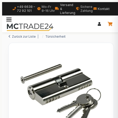
Versand
+49 6638 –
Mo–Fr
Sichere
|
&
|
|
Kontakt
72 92 101
8–16 Uhr
Zahlung
Lieferung
Zurück zur Liste
Türsicherheit