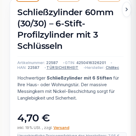
Schließzylinder 60mm
(30/30) – 6-Stift-
Profilzylinder mit 3
Schlüsseln
Artikelnummer:
22587
GTIN:
4250416326201
HAN:
22587
Hersteller:
Chilitec
TÜRSICHERHEIT
Hochwertiger
Schließzylinder mit 6 Stiften
für
Ihre Haus- oder Wohnungstür. Der massive
Messingkern mit Nickel-Beschichtung sorgt für
Langlebigkeit und Sicherheit.
4,70 €
inkl. 19% USt. , zzgl.
Versand
Unverbindliche Preisempfehlung des Herstellers
:
7,95 €