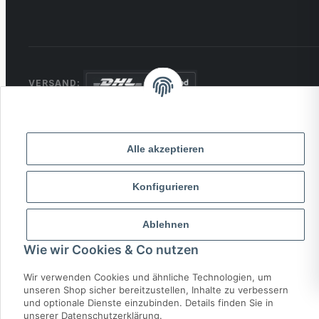
VERSAND:
ZAHLUNG:
PayPal
VISA
MasterCard
Rechnung
Alle akzeptieren
Überweisung
* Alle Preise inkl. gesetzlicher USt., zzgl.
Versand
Konfigurieren
Ablehnen
© 2026 MCTRADE24. Alle Rechte vorbehalten.
Powered by
MD IT Solutions
Wie wir Cookies & Co nutzen
Wir verwenden Cookies und ähnliche Technologien, um
unseren Shop sicher bereitzustellen, Inhalte zu verbessern
und optionale Dienste einzubinden. Details finden Sie in
unserer Datenschutzerklärung.