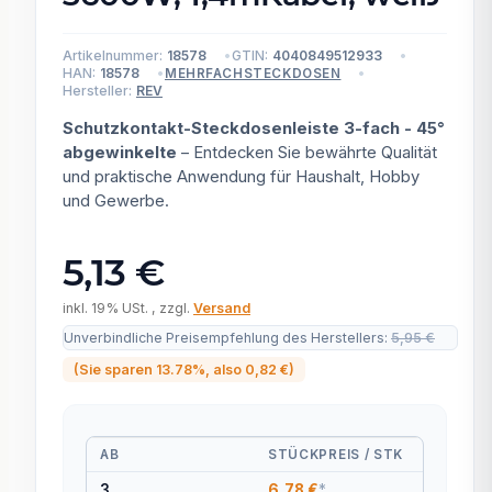
Artikelnummer:
18578
GTIN:
4040849512933
HAN:
18578
MEHRFACHSTECKDOSEN
Hersteller:
REV
Schutzkontakt-Steckdosenleiste 3-fach - 45°
abgewinkelte
– Entdecken Sie bewährte Qualität
und praktische Anwendung für Haushalt, Hobby
und Gewerbe.
5,13 €
inkl. 19% USt. , zzgl.
Versand
Unverbindliche Preisempfehlung des Herstellers
:
5,95 €
(Sie sparen
13.78%
, also
0,82 €
)
AB
STÜCKPREIS / STK
3
6,78 €
*