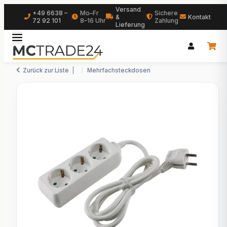
Versand
+49 6638 –
Mo–Fr
Sichere
|
&
|
|
Kontakt
72 92 101
8–16 Uhr
Zahlung
Lieferung
Zurück zur Liste
Mehrfachsteckdosen