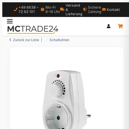
Versand
+49 6638 –
Mo–Fr
Sichere
|
&
|
|
Kontakt
72 92 101
8–16 Uhr
Zahlung
Lieferung
Zurück zur Liste
Schaltuhren