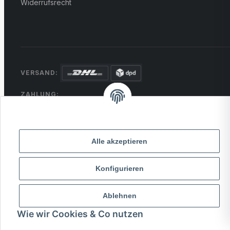
Widerrufsrecht
VERSAND:
ZAHLUNG:
PayPal
VISA
MasterCard
Rechnung
Überweisung
* Alle Preise inkl. gesetzlicher USt., zzgl.
Versand
Alle akzeptieren
Konfigurieren
© 2026 MCTRADE24. Alle Rechte vorbehalten.
Powered by
MD IT Solutions
Ablehnen
Wie wir Cookies & Co nutzen