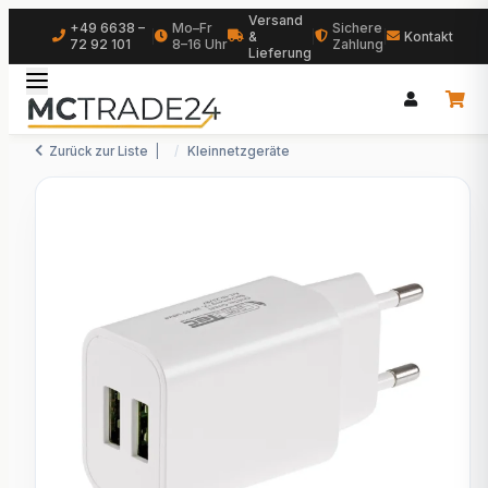
Versand
+49 6638 –
Mo–Fr
Sichere
|
&
|
|
Kontakt
72 92 101
8–16 Uhr
Zahlung
Lieferung
Zurück zur Liste
Kleinnetzgeräte