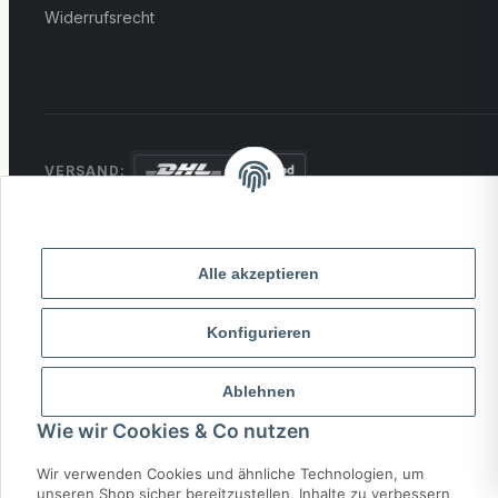
Widerrufsrecht
VERSAND:
ZAHLUNG:
PayPal
VISA
MasterCard
Rechnung
Alle akzeptieren
Überweisung
* Alle Preise inkl. gesetzlicher USt., zzgl.
Versand
Konfigurieren
Ablehnen
© 2026 MCTRADE24. Alle Rechte vorbehalten.
Powered by
MD IT Solutions
Wie wir Cookies & Co nutzen
Wir verwenden Cookies und ähnliche Technologien, um
unseren Shop sicher bereitzustellen, Inhalte zu verbessern