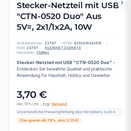
Stecker-Netzteil mit USB
"CTN-0520 Duo" Aus
5V=, 2x1/1x2A, 10W
Artikelnummer:
23787
GTIN:
4250416341419
HAN:
23787
KLEINNETZGERÄTE
Hersteller:
Chilitec
Stecker-Netzteil mit USB "CTN-0520 Duo"
–
Entdecken Sie bewährte Qualität und praktische
Anwendung für Haushalt, Hobby und Gewerbe.
3,70 €
inkl. 19% USt. , zzgl.
Versand
Unverbindliche Preisempfehlung des Herstellers
:
6,95 €
(Sie sparen
46.76%
, also
3,25 €
)