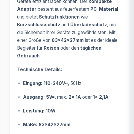
Geräte effizient laden können. Der
kompakte
Adapter
besteht aus feuerfestem
PC-Material
und bietet
Schutzfunktionen
wie
Kurzschlussschutz
und
Überladeschutz
, um
die Sicherheit Ihrer Geräte zu gewährleisten. Mit
einer Größe von
83x42x27mm
ist es der ideale
Begleiter für
Reisen
oder den
täglichen
Gebrauch
.
Technische Details:
Eingang:
110-240V~
, 50Hz
Ausgang:
5V=
, max.
2x 1A
oder
1x 2,1A
Leistung:
10W
Maße:
83x42x27mm