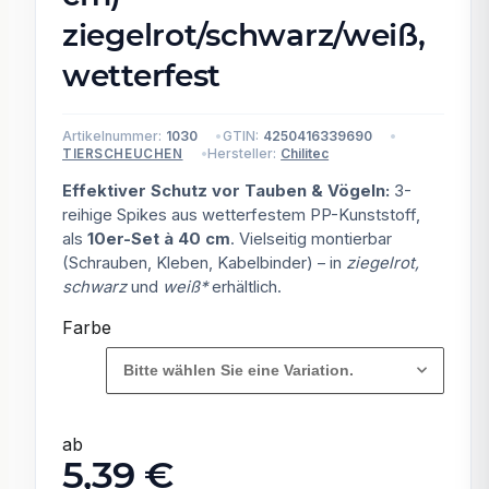
ziegelrot/schwarz/weiß,
wetterfest
Artikelnummer:
1030
GTIN:
4250416339690
Hersteller:
Chilitec
TIERSCHEUCHEN
Effektiver Schutz vor Tauben & Vögeln:
3-
reihige Spikes aus wetterfestem PP-Kunststoff,
als
10er-Set à 40 cm
. Vielseitig montierbar
(Schrauben, Kleben, Kabelbinder) – in
ziegelrot,
schwarz
und
weiß*
erhältlich.
Farbe
Bitte wählen Sie eine Variation.
ab
5,39 €