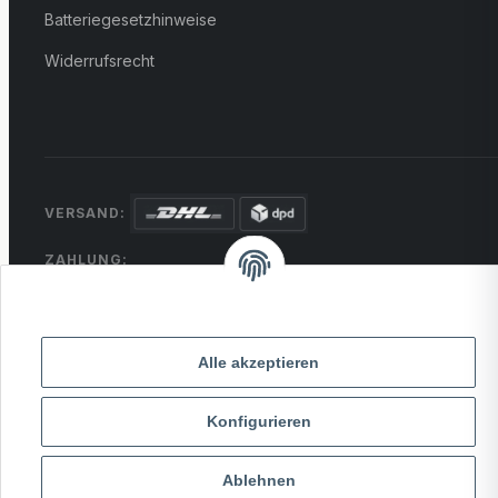
Batteriegesetzhinweise
Widerrufsrecht
VERSAND:
ZAHLUNG:
PayPal
VISA
MasterCard
Rechnung
Überweisung
* Alle Preise inkl. gesetzlicher USt., zzgl.
Versand
Alle akzeptieren
Konfigurieren
© 2026 MCTRADE24. Alle Rechte vorbehalten.
Powered by
MD IT Solutions
Ablehnen