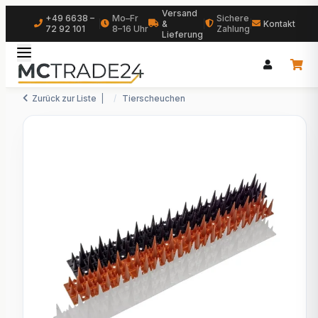
Versand
+49 6638 –
Mo–Fr
Sichere
|
&
|
|
Kontakt
72 92 101
8–16 Uhr
Zahlung
Lieferung
Zurück zur Liste
Tierscheuchen