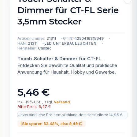
Dimmer für CT-FL Serie
3,5mm Stecker
Artikelnummer:
21311
GTIN:
4250416315649
HAN:
21311
LED UNTERBAULEUCHTEN
Hersteller:
Chilitec
Touch-Schalter & Dimmer für CT-FL
–
Entdecken Sie bewährte Qualität und praktische
Anwendung für Haushalt, Hobby und Gewerbe.
5,46 €
inkl. 19% USt. , zzgl.
Versand
Alter Preis: 6,47 €
Unverbindliche Preisempfehlung des Herstellers
:
14,95 €
(Sie sparen
63.48%
, also
9,49 €
)