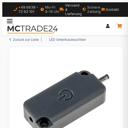
Versand
+49 6638 –
Mo–Fr
Sichere
|
&
|
|
Kontakt
72 92 101
8–16 Uhr
Zahlung
Lieferung
Zurück zur Liste
LED Unterbauleuchten