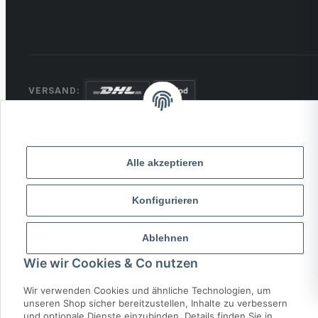
VERSAND:
ZAHLUNG:
PayPal
VISA
MasterCard
Rechnung
Überweisung
Alle akzeptieren
* Alle Preise inkl. gesetzlicher USt., zzgl.
Versand
Konfigurieren
© 2026 MCTRADE24. Alle Rechte vorbehalten.
Ablehnen
Powered by
MD IT Solutions
Wie wir Cookies & Co nutzen
Wir verwenden Cookies und ähnliche Technologien, um
unseren Shop sicher bereitzustellen, Inhalte zu verbessern
und optionale Dienste einzubinden. Details finden Sie in