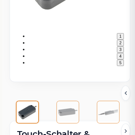
1
2
3
4
5
Touch-Schalter &