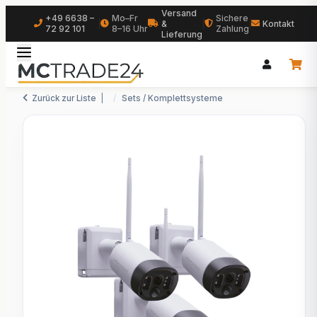
Versand
+49 6638 –
Mo–Fr
Sichere
|
&
|
|
Kontakt
72 92 101
8–16 Uhr
Zahlung
Lieferung
Zurück zur Liste
Sets / Komplettsysteme