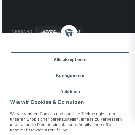
VERSAND:
ZAHLUNG:
PayPal
VISA
MasterCard
Rechnung
Alle akzeptieren
Überweisung
* Alle Preise inkl. gesetzlicher USt., zzgl.
Versand
Konfigurieren
Ablehnen
© 2026 MCTRADE24. Alle Rechte vorbehalten.
Powered by
MD IT Solutions
Wie wir Cookies & Co nutzen
Wir verwenden Cookies und ähnliche Technologien, um
unseren Shop sicher bereitzustellen, Inhalte zu verbessern
und optionale Dienste einzubinden. Details finden Sie in
unserer Datenschutzerklärung.