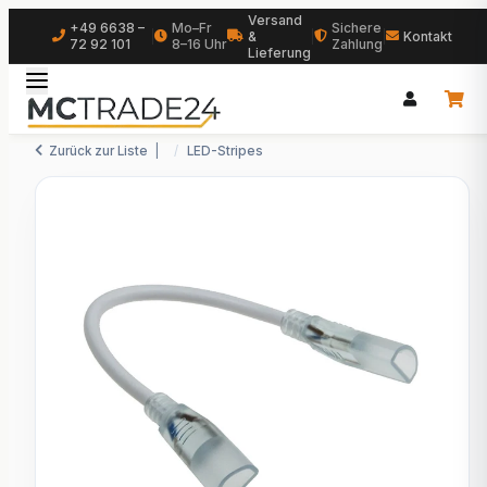
Versand
+49 6638 –
Mo–Fr
Sichere
|
&
|
|
Kontakt
72 92 101
8–16 Uhr
Zahlung
Lieferung
Zurück zur Liste
LED-Stripes