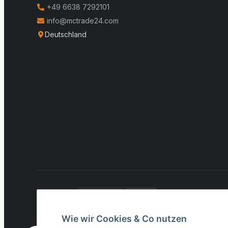
+49 6638 7292101
info@mctrade24.com
Deutschland
VERSAND:
* Alle Preise inkl. gesetzlicher USt., zzgl.
Versand
Wie wir Cookies & Co nutzen