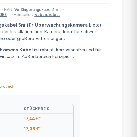
HAN:
Verlängerungskabel 5m
Hersteller:
weberprotect
GES
gskabel 5m für Überwachungskamera
bietet
i der Installation Ihrer Kamera. Ideal für schwer
che oder größere Entfernungen.
 Kamera Kabel
ist robust, korrosionsfrei und für
Einsatz im Außenbereich konzipiert.
ersand
STÜCKPREIS
17,44 €
*
17,08 €
*