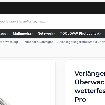
Haus
Multimedia
Netzwerk
TOOLOVA® Photovoltaik
▾
▾
▾
▾
 Überwachung
Zubehör & Sonstiges
Verlängerungskabel 5m für Übe
Verlänge
Überwac
wetterfe
Pro