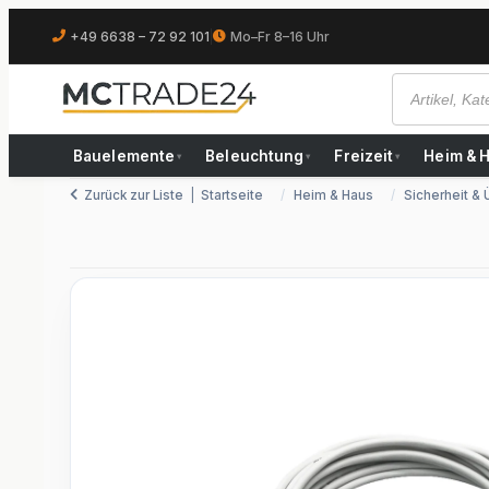
+49 6638 – 72 92 101
|
Mo–Fr 8–16 Uhr
Bauelemente
Beleuchtung
Freizeit
Heim & 
▾
▾
▾
Zurück zur Liste
Startseite
Heim & Haus
Sicherheit &