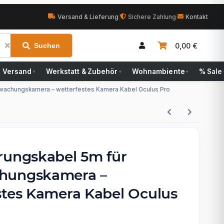
Versand & Lieferung
|
Sichere Zahlung
|
Kontakt
0,00 €
Suchen
Versand
Werkstatt & Zubehör
Wohnambiente
% Sale
▾
▾
▾
rwachungskamera – wetterfestes Kamera Kabel Oculus Pro
rungskabel 5m für
hungskamera –
stes Kamera Kabel Oculus