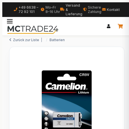
Versand
+49 6638 –
Mo–Fr
Sichere
|
&
|
|
Kontakt
72 92 101
8–16 Uhr
Zahlung
Lieferung
Zurück zur Liste
Batterien