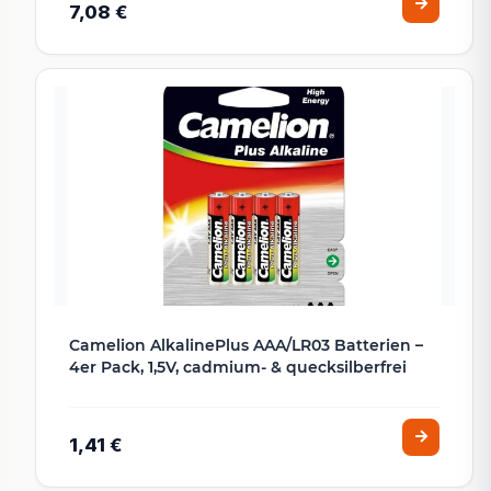
7,08 €
Camelion AlkalinePlus AAA/LR03 Batterien –
4er Pack, 1,5V, cadmium- & quecksilberfrei
1,41 €