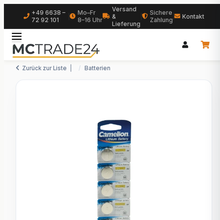
Versand
+49 6638 –
Mo–Fr
Sichere
|
&
|
|
Kontakt
72 92 101
8–16 Uhr
Zahlung
Lieferung
Zurück zur Liste
Batterien