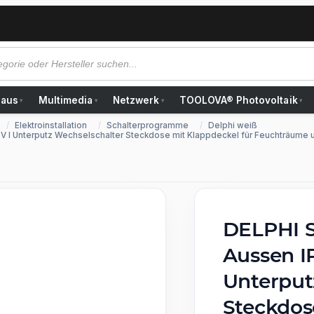
Haus
Multimedia
Netzwerk
TOOLOVA® Photovoltaik
▾
▾
▾
▾
Elektroinstallation
Schalterprogramme
Delphi weiß
0V I Unterputz Wechselschalter Steckdose mit Klappdeckel für Feuchträume
DELPHI S
Aussen I
Unterput
Steckdos