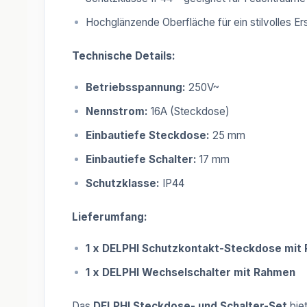
Hochglänzende Oberfläche für ein stilvolles Er
Technische Details:
Betriebsspannung:
250V~
Nennstrom:
16A (Steckdose)
Einbautiefe Steckdose:
25 mm
Einbautiefe Schalter:
17 mm
Schutzklasse:
IP44
Lieferumfang:
1 x DELPHI Schutzkontakt-Steckdose mit
1 x DELPHI Wechselschalter mit Rahmen
Das
DELPHI Steckdose- und Schalter-Set
biet