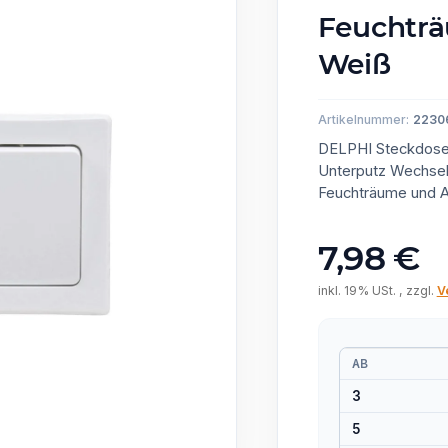
Feuchträ
Weiß
Artikelnummer:
2230
DELPHI Steckdose 
Unterputz Wechsel
Feuchträume und Au
7,98 €
inkl. 19% USt. , zzgl.
V
AB
3
5