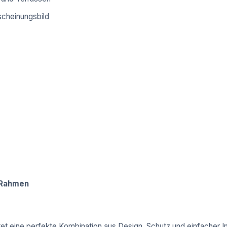
scheinungsbild
 Rahmen
et eine perfekte Kombination aus Design, Schutz und einfacher In