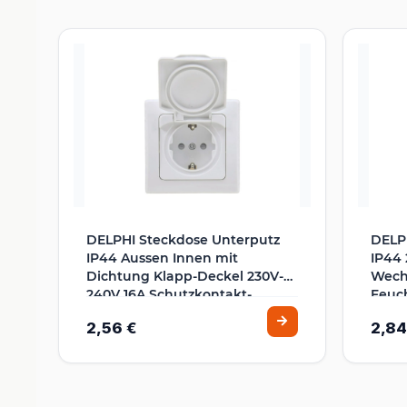
DELPHI Steckdose Unterputz
DELPH
IP44 Aussen Innen mit
IP44 
Dichtung Klapp-Deckel 230V-
Wechs
240V 16A Schutzkontakt-
Feuc
Steckdose mit erhötem
Auss
2,56 €
2,84
Berührungsschutz Weiß