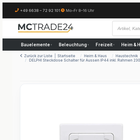
+49 6638 – 72 92 101
|
Mo–Fr 8–16 Uhr
Bauelemente
Beleuchtung
Freizeit
Heim & 
▾
▾
▾
Zurück zur Liste
Startseite
Heim & Haus
Haustechnik
DELPHI Steckdose Schalter für Aussen IP44 inkl. Rahmen 23