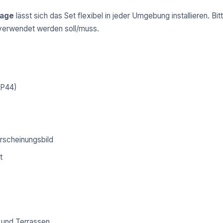
tage
lässt sich das Set flexibel in jeder Umgebung installieren. B
verwendet werden soll/muss.
IP44)
rscheinungsbild
t
 und Terrassen