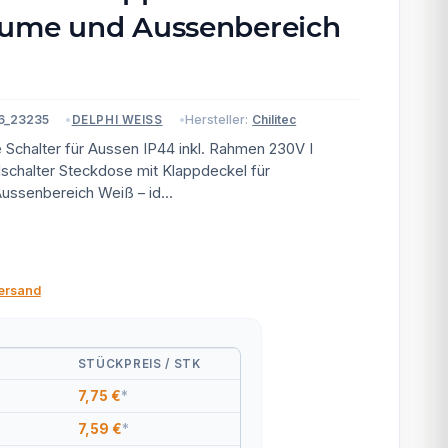
ume und Aussenbereich
6_23235
Hersteller:
Chilitec
DELPHI WEISS
Schalter für Aussen IP44 inkl. Rahmen 230V I
schalter Steckdose mit Klappdeckel für
ssenbereich Weiß – id...
ersand
STÜCKPREIS / STK
7,75 €
*
7,59 €
*