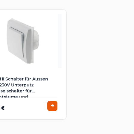
I Schalter für Aussen
230V Unterputz
elschalter für
hträume und
enbereich Weiß
 €