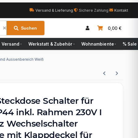
Versand & Lieferung
|
Sichere Zahlung
|
Kontakt
0,00 €
Suchen
Versand
Werkstatt & Zubehör
Wohnambiente
% Sale
▾
▾
▾
 und Aussenbereich Weiß
teckdose Schalter für
P44 inkl. Rahmen 230V I
z Wechselschalter
e mit Klappdeckel für