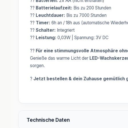
??
Batterien:
2x AA (nicht enthalten)
??
Batterielaufzeit:
Bis zu 200 Stunden
??
Leuchtdauer:
Bis zu 7000 Stunden
??
Timer:
6h an / 18h aus (automatische Wiederh
??
Schalter:
Integriert
??
Leistung:
0,03W | Spannung: 3V DC
??
Für eine stimmungsvolle Atmosphäre oh
Genieße das warme Licht der
LED-Wachskerzen
sorgen.
?
Jetzt bestellen & dein Zuhause gemütlich 
Technische Daten