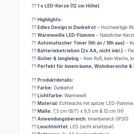
??
1 x LED-Kerze (12 cm Höhe)
??
Highlights:
??
Edles Design in Dunkelrot
– Hochwertige Wa
??
Warmweiße LED-Flamme
– Natürlicher Ker
??
Automatischer Timer (6h an / 18h aus)
– Ke
??
Batteriebetrieben (2x AA, nicht inkl.)
– Fle
??
Sicher & langlebig
– Kein Ruß, kein Wachs, k
??
Perfekt für Innenräume, Wohnbereiche &
??
Produktdetails:
??
Farbe:
Dunkelrot
??
Lichtfarbe:
Warmweiß
??
Material:
Echtwachs mit spitzer LED-Flamme
??
Maße:
7,5 cm (B/T) x 9,5 cm & 12 cm (H)
??
Anwendungsbereich:
Innenbereich (IP20)
??
Leuchtmittel:
LED (nicht ersetzbar)