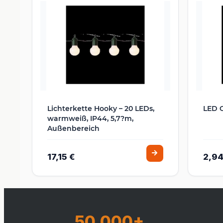
Lichterkette Hooky – 20 LEDs,
LED G
warmweiß, IP44, 5,7?m,
Außenbereich
17,15 €
2,94
50.000+