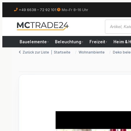
+49 6638 – 72 92 101
|
Mo–Fr 8–16 Uhr
Bauelemente
Beleuchtung
Freizeit
Heim & 
▾
▾
▾
Zurück zur Liste
Startseite
Wohnambiente
Deko bele