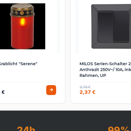
rablicht "Serene"
MILOS Serien-Schalter 2
Anthrazit 250V~/ 10A, ink
Rahmen, UP
3,78 €
 €
2,37 €
24h
99%