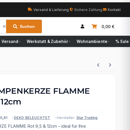
Versand & Lieferung
|
Sichere Zahlung
|
Kontakt
0,00 €
Suchen
Versand
Werkstatt & Zubehör
Wohnambiente
% Sale
▾
▾
▾
UMPENKERZE FLAMME
& 12cm
0_61
Hersteller:
Star Trading
DEKO BELEUCHTET
 FLAMME Rot 9,5 & 12cm – ideal für Ihre