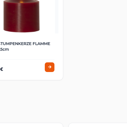
STUMPENKERZE FLAMME
,5cm
 €